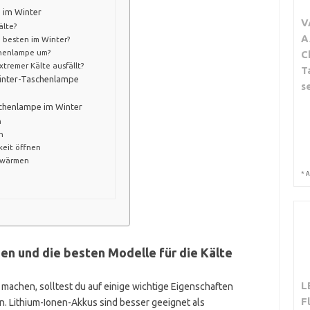
 im Winter
V
älte?
A
 besten im Winter?
chenlampe um?
C
tremer Kälte ausfällt?
T
 Winter-Taschenlampe
s
schenlampe im Winter
n
n
eit öffnen
rwärmen
*
A
n und die besten Modelle für die Kälte
L
machen, solltest du auf einige wichtige Eigenschaften
F
ien. Lithium-Ionen-Akkus sind besser geeignet als