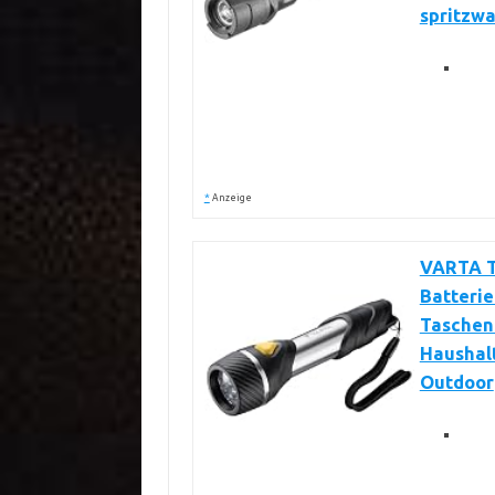
spritzw
*
Anzeige
VARTA T
Batterie
Taschenl
Haushalt
Outdoor