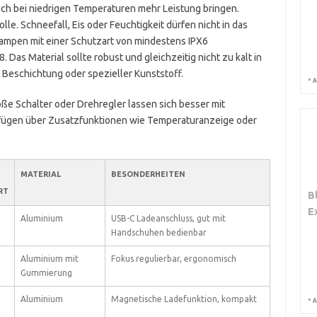
uch bei niedrigen Temperaturen mehr Leistung bringen.
olle. Schneefall, Eis oder Feuchtigkeit dürfen nicht in das
ampen mit einer Schutzart von mindestens IPX6
Das Material sollte robust und gleichzeitig nicht zu kalt in
 Beschichtung oder spezieller Kunststoff.
*
A
oße Schalter oder Drehregler lassen sich besser mit
fügen über Zusatzfunktionen wie Temperaturanzeige oder
MATERIAL
BESONDERHEITEN
RT
B
E
Aluminium
USB-C Ladeanschluss, gut mit
Handschuhen bedienbar
Aluminium mit
Fokus regulierbar, ergonomisch
Gummierung
Aluminium
Magnetische Ladefunktion, kompakt
*
A