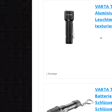
VARTA T
Aluminiu
Leuchtm
texturie
*
Anzeige
VARTA T
Batterie
Schlüsse
Schlüsse