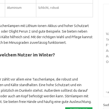
Aluminium
Schlicht, robust
schenlampen mit Lithium-Ionen-Akkus und hoher Schutzart
 oder Olight Perun 2 sind gute Beispiele. Sie bieten neben
V
Kälte hilfreich sind. Mit der richtigen Wahl und Pflege kannst
1
h bei Minusgraden zuverlässig funktioniert.
F
A
welchem Nutzer im Winter?
A
O
r zählt vor allem eine Taschenlampe, die robust und
en und Kälte standhalten. Eine hohe Schutzart und ein
t plötzlich im Dunkeln stehst. Außerdem solltest du darauf
*
A
t oder auch am Kopf befestigt werden kann. Stirnlampen mit
t. Sie bieten freie Hände und häufig eine gute Ausleuchtung.
Suc