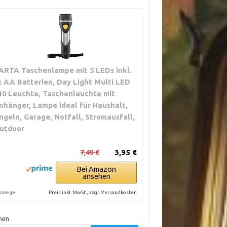
ARTA Taschenlampe mit 5 LEDs inkl.
x AA Batterien, Day Light Multi LED
10 Leuchte, Taschenleuchte mit
nhänger, Lampe ideal für Haushalt,
ngeln, Garage, Notfall, Stromausfall,
utdoor
7,49 €
3,95 €
Bei Amazon
ansehen
Preis inkl. MwSt., zzgl. Versandkosten
nzeige
hen