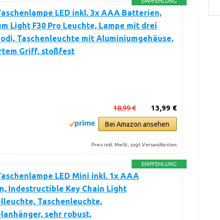
EMPFEHLUNG
aschenlampe LED inkl. 3x AAA Batterien,
m Light F30 Pro Leuchte, Lampe mit drei
odi, Taschenleuchte mit Aluminiumgehäuse,
rtem Griff, stoßfest
18,99 €
13,99 €
Bei Amazon ansehen
Preis inkl. MwSt., zzgl. Versandkosten
EMPFEHLUNG
aschenlampe LED Mini inkl. 1x AAA
n, Indestructible Key Chain Light
lleuchte, Taschenleuchte,
lanhänger, sehr robust,