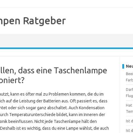
mpen Ratgeber
Neu
ellen, dass eine Taschenlampe
Beei
oniert?
Far
Dar
tzt, kann es öfter mal zu Problemen kommen, die du im
Flu
ich auf die Leistung der Batterien aus. Oft passiert es, dass
Hat
tet oder sich sogar ganz abschaltet. Auch Kondensation
Tem
 durch Temperaturunterschiede bildet, kann im Inneren der
Ist
nik beeinflussen. Nicht jede Taschenlampe hält den
Deshalb ist es wichtig, dass du eine Lampe wählst, die auch
Ist 