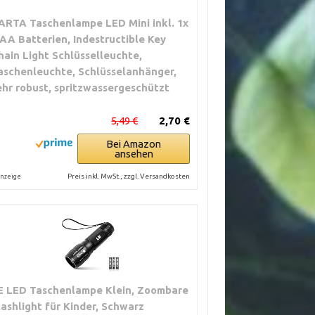
ARTA Taschenlampe LED Mini inkl. 1x
AA Batterien, Indestructible Key
hain Light Schlüsselleuchte,
aschenleuchte, Schlüsselanhänger,
ehr robust, spritzwassergeschützt
5,49 €
2,70 €
Bei Amazon
ansehen
Preis inkl. MwSt., zzgl. Versandkosten
nzeige
E LED Taschenlampe Klein, Zoombare
lashlight für Kinder, Schwarz