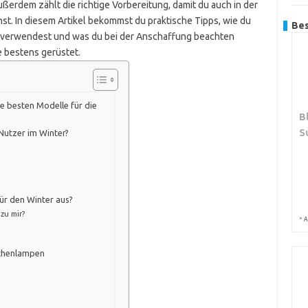
ußerdem zählt die richtige Vorbereitung, damit du auch in der
hst. In diesem Artikel bekommst du praktische Tipps, wie du
Bes
 verwendest und was du bei der Anschaffung beachten
ge bestens gerüstet.
 besten Modelle für die
B
S
utzer im Winter?
ür den Winter aus?
zu mir?
*
A
schenlampen