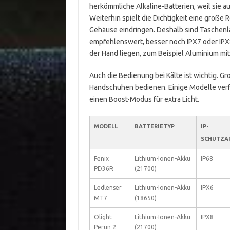
herkömmliche Alkaline-Batterien, weil sie a
Weiterhin spielt die Dichtigkeit eine große R
Gehäuse eindringen. Deshalb sind Taschenl
empfehlenswert, besser noch IPX7 oder IPX8. 
der Hand liegen, zum Beispiel Aluminium mit
Auch die Bedienung bei Kälte ist wichtig. Gr
Handschuhen bedienen. Einige Modelle ver
einen Boost-Modus für extra Licht.
MODELL
BATTERIETYP
IP-
SCHUTZA
Fenix
Lithium-Ionen-Akku
IP68
PD36R
(21700)
Ledlenser
Lithium-Ionen-Akku
IPX6
MT7
(18650)
Olight
Lithium-Ionen-Akku
IPX8
Perun 2
(21700)