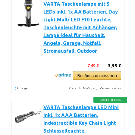
VARTA Taschenlampe mit 5
LEDs inkl. 1x AA Batterien, Day
Light Multi LED F10 Leuchte,
Taschenleuchte mit Anhänger,
Lampe ideal für Haushalt,
Angeln, Garage, Notfall,
Stromausfall, Outdoor
7,49 €
3,95 €
Bei Amazon ansehen
*
Preis inkl. MwSt., zzgl. Versandkosten
Anzeige
EMPFEHLUNG
VARTA Taschenlampe LED Mini
inkl. 1x AAA Batterien,
Indestructible Key Chain Light
Schlüsselleuchte,