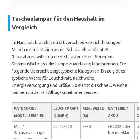
Taschenlampen für den Haushalt im
Vergleich
Im Haushalt brauchst du oft verschiedene Lichtlösungen.
Manchmal reicht ein kleines Schlüsselbundlicht. Bei
Reparaturen willst du gezielt ausleuchten. Bei einem
Stromausfall muss die Lampe zuverlässig lang brennen. Die
folgende Übersicht zeigt typische Kategorien. Dazu gibt es
typische Werte für Leuchtkraft, Reichweite,
Energieversorgung und Größe. So siehst du schnell, welche
Lampen zu deinen Alltagssituationen passen.
KATEGORIE /
LEUCHTKRAFT
REICHWEITE
BATTERIE /
G
MODELLBEISPIEL
(LUMEN)
(M)
AKKU
E
Mini /
ca. 20–200
5–50
CR2032 oder
s
Schlüsselanhänger
kleiner Akku
k
1