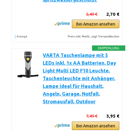
5,49 €
2,70 €
Bei Amazon ansehen
*
Preis inkl. MwSt., zzgl. Versandkosten
Anzeige
EMPFEHLUNG
VARTA Taschenlampe mit 5
LEDs inkl. 1x AA Batterien, Day
Light Multi LED F10 Leuchte,
Taschenleuchte mit Anhänger,
Lampe ideal für Haushalt,
Angeln, Garage, Notfall,
Stromausfall, Outdoor
7,49 €
3,95 €
Bei Amazon ansehen