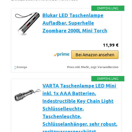
EMPFEHLUNG
Blukar LED Taschenlampe
Aufladbar, Superhelle
Zoombare 2000L Mini Torch
11,99 €
Bei Amazon ansehen
*
Preis inkl. MwSt., zzgl. Versandkosten
Anzeige
EMPFEHLUNG
VARTA Taschenlampe LED Mini
inkl. 1x AAA Batterien,
Indestructible Key Chain Light
Schlüsselleuchte,
Taschenleuchte,
Schlüsselanhänger, sehr robust,
spritzwassergeschützt