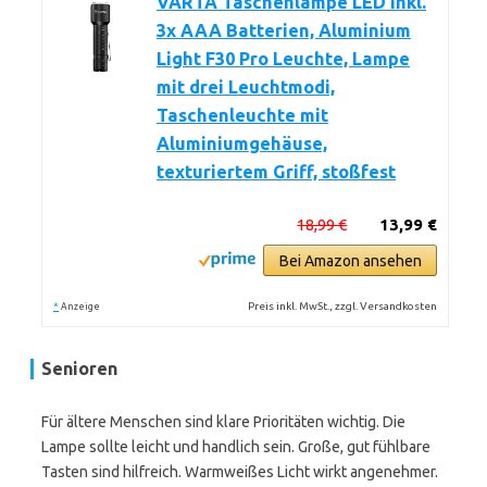
VARTA Taschenlampe LED inkl.
3x AAA Batterien, Aluminium
Light F30 Pro Leuchte, Lampe
mit drei Leuchtmodi,
Taschenleuchte mit
Aluminiumgehäuse,
texturiertem Griff, stoßfest
18,99 €
13,99 €
Bei Amazon ansehen
*
Preis inkl. MwSt., zzgl. Versandkosten
Anzeige
Senioren
Für ältere Menschen sind klare Prioritäten wichtig. Die
Lampe sollte leicht und handlich sein. Große, gut fühlbare
Tasten sind hilfreich. Warmweißes Licht wirkt angenehmer.