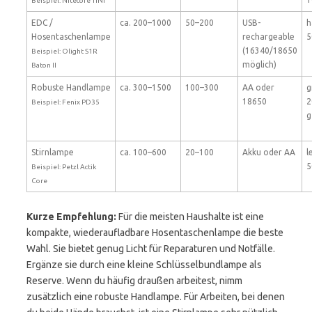
Beispiel: Nitecore TINI
EDC /
ca. 200–1000
50–200
USB-
h
Hosentaschenlampe
rechargeable
5
(16340/18650
Beispiel: Olight S1R
möglich)
Baton II
Robuste Handlampe
ca. 300–1500
100–300
AA oder
g
18650
2
Beispiel: Fenix PD35
g
Stirnlampe
ca. 100–600
20–100
Akku oder AA
l
5
Beispiel: Petzl Actik
Core
Kurze Empfehlung:
Für die meisten Haushalte ist eine
kompakte, wiederaufladbare Hosentaschenlampe die beste
Wahl. Sie bietet genug Licht für Reparaturen und Notfälle.
Ergänze sie durch eine kleine Schlüsselbundlampe als
Reserve. Wenn du häufig draußen arbeitest, nimm
zusätzlich eine robuste Handlampe. Für Arbeiten, bei denen