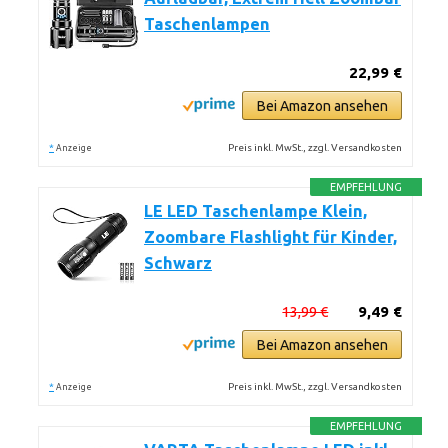
Taschenlampen
22,99 €
Bei Amazon ansehen
*
Preis inkl. MwSt., zzgl. Versandkosten
Anzeige
EMPFEHLUNG
LE LED Taschenlampe Klein,
Zoombare Flashlight für Kinder,
Schwarz
13,99 €
9,49 €
Bei Amazon ansehen
*
Preis inkl. MwSt., zzgl. Versandkosten
Anzeige
EMPFEHLUNG