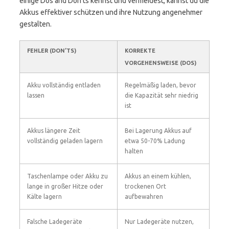
einige Dos and Don’ts kennst und vermeidest, kannst du die
Akkus effektiver schützen und ihre Nutzung angenehmer
gestalten.
FEHLER (DON’TS)
KORREKTE
VORGEHENSWEISE (DOS)
Akku vollständig entladen
Regelmäßig laden, bevor
lassen
die Kapazität sehr niedrig
ist
Akkus längere Zeit
Bei Lagerung Akkus auf
vollständig geladen lagern
etwa 50-70% Ladung
halten
Taschenlampe oder Akku zu
Akkus an einem kühlen,
lange in großer Hitze oder
trockenen Ort
Kälte lagern
aufbewahren
Falsche Ladegeräte
Nur Ladegeräte nutzen,