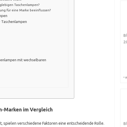
anglebigen Taschenlampen?
ung für eine Marke beeinflussen?
ampen
er Taschenlampen
B
2
henlampen mit wechselbaren
*
A
n-Marken im Vergleich
 spielen verschiedene Faktoren eine entscheidende Rolle.
B