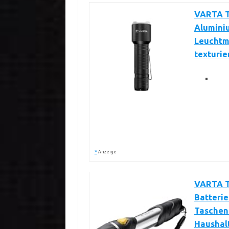
VARTA T
Aluminiu
Leuchtm
texturie
*
Anzeige
VARTA T
Batterie
Taschenl
Haushalt