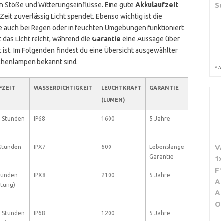
n Stöße und Witterungseinflüsse. Eine gute
Akkulaufzeit
S
eit zuverlässig Licht spendet. Ebenso wichtig ist die
e auch bei Regen oder in feuchten Umgebungen funktioniert.
 das Licht reicht, während die
Garantie
eine Aussage über
t ist. Im Folgenden findest du eine Übersicht ausgewählter
schenlampen bekannt sind.
*
A
FZEIT
WASSERDICHTIGKEIT
LEUCHTKRAFT
GARANTIE
(LUMEN)
5 Stunden
IP68
1600
5 Jahre
V
 Stunden
IPX7
600
Lebenslange
Garantie
1
F
Stunden
IPX8
2100
5 Jahre
A
stung)
A
O
0 Stunden
IP68
1200
5 Jahre