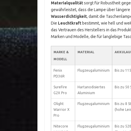
Materialqualität
sorgt für Robustheit gege
gewährleistet, dass die Lampe über längere Z
Wasserdichtigkeit
, damit die Taschenlamp
Die
Leuchtkraft
bestimmt, wie hell und weit
das Vertrauen des Herstellers in das Produk
Marken und Modelle, die für langlebige Ta
MARKE &
MATERIAL
AKKULAU
MODELL
Fenix
Flugzeugaluminium
Bis zu 11
PD36R
SureFire
Hartanodisiertes
Bis zu 50
G2X Pro
Aluminium
Olight
Flugzeugaluminium
Bis zu 8 
Warrior X
(hohe Lei
Pro
Nitecore
Flugzeugaluminium
Bis zu 52