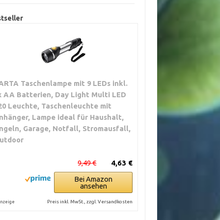
tseller
ARTA Taschenlampe mit 9 LEDs inkl.
x AA Batterien, Day Light Multi LED
20 Leuchte, Taschenleuchte mit
nhänger, Lampe ideal für Haushalt,
ngeln, Garage, Notfall, Stromausfall,
utdoor
9,49 €
4,63 €
Bei Amazon
ansehen
Preis inkl. MwSt., zzgl. Versandkosten
nzeige