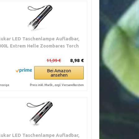
lukar LED Taschenlampe Aufladbar,
000L Extrem Helle Zoombares Torch
11,99 €
8,98 €
Bei Amazon
ansehen
Preis inkl. MwSt., zzgl. Versandkosten
nzeige
lukar LED Taschenlampe Aufladbar,