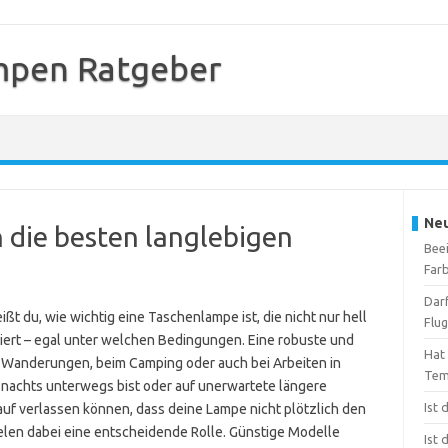
mpen Ratgeber
Neu
 die besten langlebigen
Beei
Far
Dar
t du, wie wichtig eine Taschenlampe ist, die nicht nur hell
Flu
niert – egal unter welchen Bedingungen. Eine robuste und
Hat
f Wanderungen, beim Camping oder auch bei Arbeiten in
Tem
nachts unterwegs bist oder auf unerwartete längere
Ist
rauf verlassen können, dass deine Lampe nicht plötzlich den
pielen dabei eine entscheidende Rolle. Günstige Modelle
Ist 