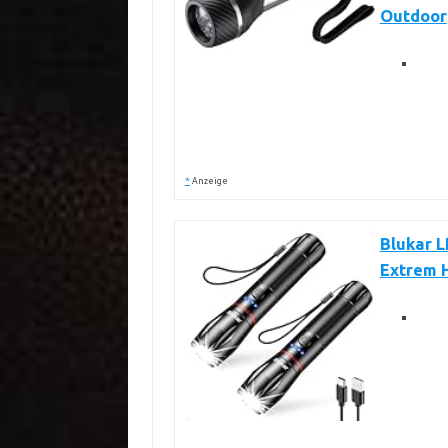
Outdoor
*
Anzeige
Blukar L
Extrem 