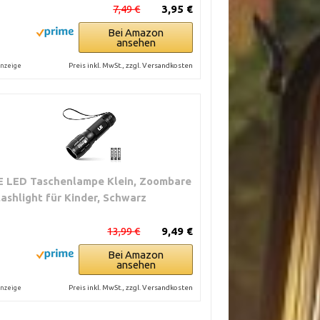
7,49 €
3,95 €
Bei Amazon
ansehen
Preis inkl. MwSt., zzgl. Versandkosten
nzeige
E LED Taschenlampe Klein, Zoombare
lashlight für Kinder, Schwarz
13,99 €
9,49 €
Bei Amazon
ansehen
Preis inkl. MwSt., zzgl. Versandkosten
nzeige