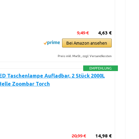
9,49 €
4,63 €
Bei Amazon ansehen
Preis inkl. MwSt., zzgl. Versandkosten
EMPFEHLUNG
ED Taschenlampe Aufladbar, 2 Stück 2000L
Helle Zoombar Torch
20,99 €
14,98 €