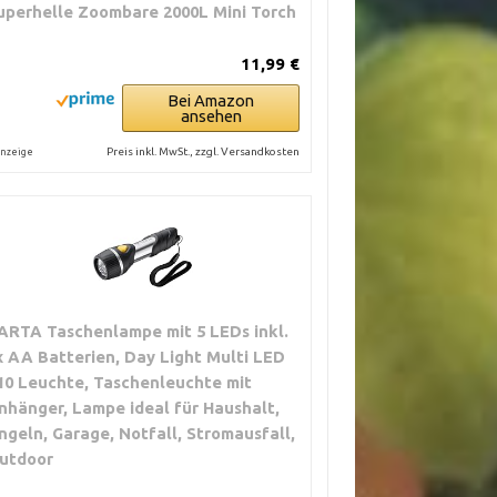
uperhelle Zoombare 2000L Mini Torch
11,99 €
Bei Amazon
ansehen
Preis inkl. MwSt., zzgl. Versandkosten
nzeige
ARTA Taschenlampe mit 5 LEDs inkl.
x AA Batterien, Day Light Multi LED
10 Leuchte, Taschenleuchte mit
nhänger, Lampe ideal für Haushalt,
ngeln, Garage, Notfall, Stromausfall,
utdoor