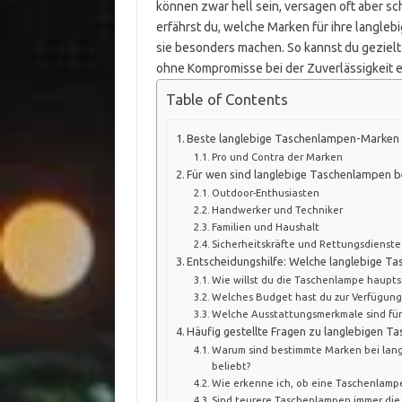
können zwar hell sein, versagen oft aber sc
erfährst du, welche Marken für ihre langl
sie besonders machen. So kannst du geziel
ohne Kompromisse bei der Zuverlässigkeit 
Table of Contents
Beste langlebige Taschenlampen-Marken 
Pro und Contra der Marken
Für wen sind langlebige Taschenlampen 
Outdoor-Enthusiasten
Handwerker und Techniker
Familien und Haushalt
Sicherheitskräfte und Rettungsdienste
Entscheidungshilfe: Welche langlebige Ta
Wie willst du die Taschenlampe haupts
Welches Budget hast du zur Verfügung
Welche Ausstattungsmerkmale sind für 
Häufig gestellte Fragen zu langlebigen 
Warum sind bestimmte Marken bei lan
beliebt?
Wie erkenne ich, ob eine Taschenlampe 
Sind teurere Taschenlampen immer die