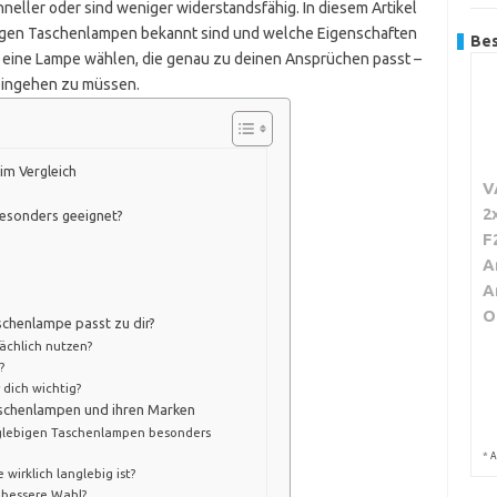
hneller oder sind weniger widerstandsfähig. In diesem Artikel
ebigen Taschenlampen bekannt sind und welche Eigenschaften
Bes
t eine Lampe wählen, die genau zu deinen Ansprüchen passt –
eingehen zu müssen.
im Vergleich
V
2
besonders geeignet?
F
A
A
O
schenlampe passt zu dir?
ächlich nutzen?
?
dich wichtig?
Taschenlampen und ihren Marken
glebigen Taschenlampen besonders
*
A
wirklich langlebig ist?
 bessere Wahl?