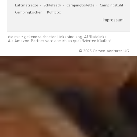
Luftmatratze
·
Schlafsack
·
Campingtoilette
·
Campingstuhl
·
Campingkocher
·
Kühlbox
Impressum
die mit * gekennzeichneten Links sind sog. Affiliatelinks.
Als Amazon-Partner verdiene ich an qualifizierten Käufen!
© 2025 Ostsee-Ventures UG