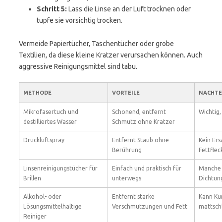
Schritt 5:
Lass die Linse an der Luft trocknen oder
tupfe sie vorsichtig trocken.
Vermeide Papiertücher, Taschentücher oder grobe
Textilien, da diese kleine Kratzer verursachen können. Auch
aggressive Reinigungsmittel sind tabu.
METHODE
VORTEILE
NACHTE
Mikrofasertuch und
Schonend, entfernt
Wichtig,
destilliertes Wasser
Schmutz ohne Kratzer
Druckluftspray
Entfernt Staub ohne
Kein Ers
Berührung
Fettflec
Linsenreinigungstücher für
Einfach und praktisch für
Manche 
Brillen
unterwegs
Dichtun
Alkohol- oder
Entfernt starke
Kann Kun
Lösungsmittelhaltige
Verschmutzungen und Fett
mattsch
Reiniger