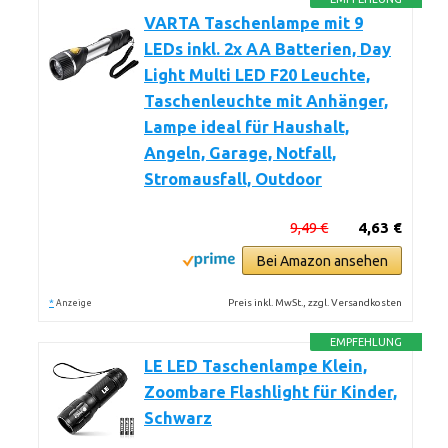
VARTA Taschenlampe mit 9
LEDs inkl. 2x AA Batterien, Day
Light Multi LED F20 Leuchte,
Taschenleuchte mit Anhänger,
Lampe ideal für Haushalt,
Angeln, Garage, Notfall,
Stromausfall, Outdoor
9,49 €
4,63 €
Bei Amazon ansehen
*
Preis inkl. MwSt., zzgl. Versandkosten
Anzeige
EMPFEHLUNG
LE LED Taschenlampe Klein,
Zoombare Flashlight für Kinder,
Schwarz