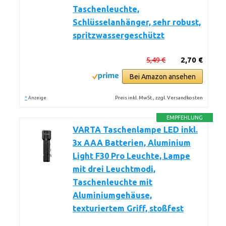
Taschenleuchte,
Schlüsselanhänger, sehr robust,
spritzwassergeschützt
5,49 €
2,70 €
Bei Amazon ansehen
*
Preis inkl. MwSt., zzgl. Versandkosten
Anzeige
EMPFEHLUNG
VARTA Taschenlampe LED inkl.
3x AAA Batterien, Aluminium
Light F30 Pro Leuchte, Lampe
mit drei Leuchtmodi,
Taschenleuchte mit
Aluminiumgehäuse,
texturiertem Griff, stoßfest