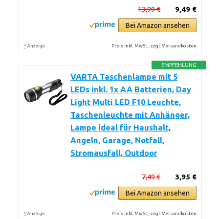
13,99 €
9,49 €
Bei Amazon ansehen
*
Preis inkl. MwSt., zzgl. Versandkosten
Anzeige
EMPFEHLUNG
VARTA Taschenlampe mit 5
LEDs inkl. 1x AA Batterien, Day
Light Multi LED F10 Leuchte,
Taschenleuchte mit Anhänger,
Lampe ideal für Haushalt,
Angeln, Garage, Notfall,
Stromausfall, Outdoor
7,49 €
3,95 €
Bei Amazon ansehen
*
Preis inkl. MwSt., zzgl. Versandkosten
Anzeige