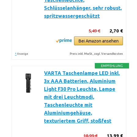
Taschenleuchte,
Schlüsselanhänger, sehr robust,
spritzwassergeschützt
5,49 €
2,70 €
Bei Amazon ansehen
*
Preis inkl. MwSt., zzgl. Versandkosten
Anzeige
EMPFEHLUNG
VARTA Taschenlampe LED inkl.
3x AAA Batterien, Aluminium
Light F30 Pro Leuchte, Lampe
mit drei Leuchtmodi,
Taschenleuchte mit
Aluminiumgehäuse,
texturiertem Griff, stoßfest
18,99 €
13,99 €