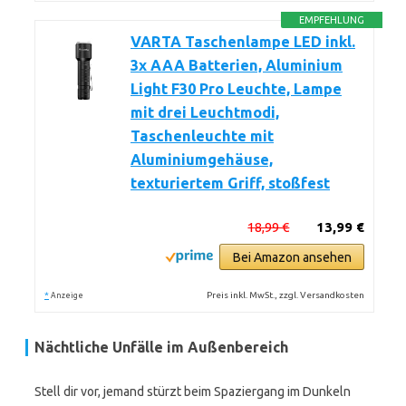
EMPFEHLUNG
VARTA Taschenlampe LED inkl.
3x AAA Batterien, Aluminium
Light F30 Pro Leuchte, Lampe
mit drei Leuchtmodi,
Taschenleuchte mit
Aluminiumgehäuse,
texturiertem Griff, stoßfest
18,99 €
13,99 €
Bei Amazon ansehen
*
Preis inkl. MwSt., zzgl. Versandkosten
Anzeige
Nächtliche Unfälle im Außenbereich
Stell dir vor, jemand stürzt beim Spaziergang im Dunkeln