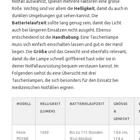
Notfall auswählst, spielen mehrere Faktoren eine große
Rolle. Wichtig sind vor allem die
Helligkeit
, damit du auch in
dunklen Umgebungen gut sehen kannst. Die
Batterielaufzeit
sollte lang genug sein, damit das Licht
auch bei längeren Einsätzen nicht ausgeht. Ebenso
entscheidend ist die
Handhabung
. Eine Taschenlampe
muss sich einfach einschalten lassen und gut in der Hand
liegen. Die
Größe
und das Gewicht sind ebenfalls relevant,
damit du die Lampe schnell griffbereit hast oder sie in
deiner Notfallausrüstung bequem verstauen kannst. Im
Folgenden siehst du eine Übersicht mit drei
Taschenlampen, die sich besonders für den Einsatz bei
medizinischen Notfällen eignen.
MODELL
HELLIGKEIT
BATTERIELAUFZEIT
GRÖSSE &
(LUMEN)
G
EWICHT
Fenix
1600
Bis zu 115 Stunden
14,6 cm,
PD36R
(Eco-Modus)
134 g