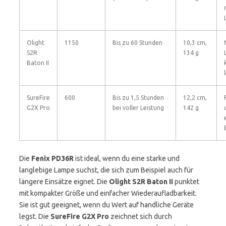
Olight
1150
Bis zu 60 Stunden
10,3 cm,
S2R
134 g
Baton II
SureFire
600
Bis zu 1,5 Stunden
12,2 cm,
G2X Pro
bei voller Leistung
142 g
Die
Fenix PD36R
ist ideal, wenn du eine starke und
langlebige Lampe suchst, die sich zum Beispiel auch für
längere Einsätze eignet. Die
Olight S2R Baton II
punktet
mit kompakter Größe und einfacher Wiederaufladbarkeit.
Sie ist gut geeignet, wenn du Wert auf handliche Geräte
legst. Die
SureFire G2X Pro
zeichnet sich durch