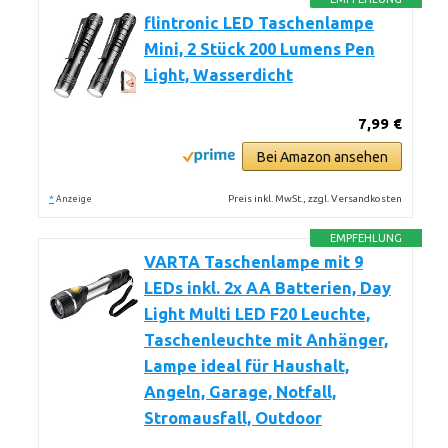
flintronic LED Taschenlampe
Mini, 2 Stück 200 Lumens Pen
Light, Wasserdicht
7,99 €
Bei Amazon ansehen
*
Preis inkl. MwSt., zzgl. Versandkosten
Anzeige
EMPFEHLUNG
VARTA Taschenlampe mit 9
LEDs inkl. 2x AA Batterien, Day
Light Multi LED F20 Leuchte,
Taschenleuchte mit Anhänger,
Lampe ideal für Haushalt,
Angeln, Garage, Notfall,
Stromausfall, Outdoor