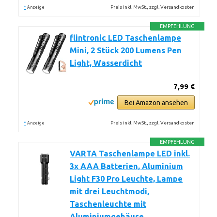
*
Preis inkl. MwSt., zzgl. Versandkosten
Anzeige
EMPFEHLUNG
flintronic LED Taschenlampe
Mini, 2 Stück 200 Lumens Pen
Light, Wasserdicht
7,99 €
Bei Amazon ansehen
*
Preis inkl. MwSt., zzgl. Versandkosten
Anzeige
EMPFEHLUNG
VARTA Taschenlampe LED inkl.
3x AAA Batterien, Aluminium
Light F30 Pro Leuchte, Lampe
mit drei Leuchtmodi,
Taschenleuchte mit
Aluminiumgehäuse,