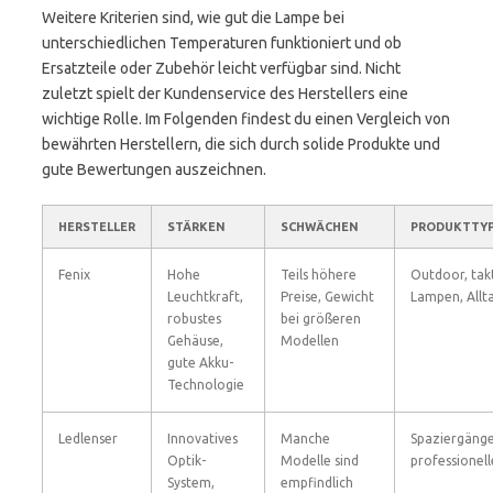
Weitere Kriterien sind, wie gut die Lampe bei
unterschiedlichen Temperaturen funktioniert und ob
Ersatzteile oder Zubehör leicht verfügbar sind. Nicht
zuletzt spielt der Kundenservice des Herstellers eine
wichtige Rolle. Im Folgenden findest du einen Vergleich von
bewährten Herstellern, die sich durch solide Produkte und
gute Bewertungen auszeichnen.
HERSTELLER
STÄRKEN
SCHWÄCHEN
PRODUKTTY
Fenix
Hohe
Teils höhere
Outdoor, tak
Leuchtkraft,
Preise, Gewicht
Lampen, Allt
robustes
bei größeren
Gehäuse,
Modellen
gute Akku-
Technologie
Ledlenser
Innovatives
Manche
Spaziergänge
Optik-
Modelle sind
professionell
System,
empfindlich