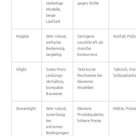
vielseitige
gegen Stöße
Modelle,
lange
Laufzeit
Maglite
Sehr robust,
Geringere
Notfall, Poliz
einfache
Leuchtkraft als
Bedienung,
manche
langlebig
Konkurrenz
Olight
Gutes Preis-
Teils kurze
Taktisch, Ou
Leistungs-
Reichweite bei
Schlüsselan
Verhältnis,
kleineren
kompakte
Modellen
Bauweise
Streamlight
Sehr robust,
Kleinere
Militär, Polize
zuverlässig
Produktpalette,
bei
höhere Preise
extremen
Bedingungen