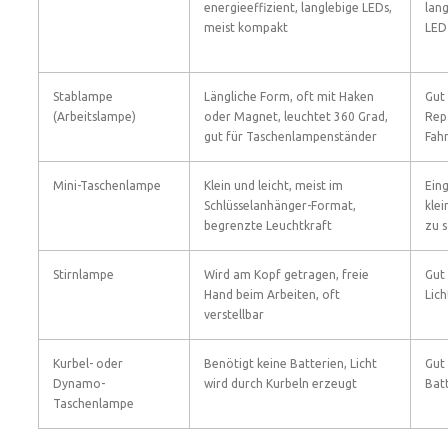
energieeffizient, langlebige LEDs,
lan
meist kompakt
LED
Stablampe
Längliche Form, oft mit Haken
Gut 
(Arbeitslampe)
oder Magnet, leuchtet 360 Grad,
Rep
gut für Taschenlampenständer
Fah
Mini-Taschenlampe
Klein und leicht, meist im
Eing
Schlüsselanhänger-Format,
klei
begrenzte Leuchtkraft
zu 
Stirnlampe
Wird am Kopf getragen, freie
Gut
Hand beim Arbeiten, oft
Lich
verstellbar
Kurbel- oder
Benötigt keine Batterien, Licht
Gut 
Dynamo-
wird durch Kurbeln erzeugt
Batt
Taschenlampe