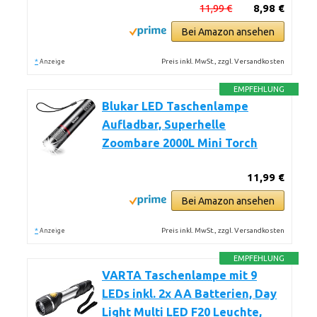
11,99 €
8,98 €
Bei Amazon ansehen
*
Preis inkl. MwSt., zzgl. Versandkosten
Anzeige
EMPFEHLUNG
Blukar LED Taschenlampe
Aufladbar, Superhelle
Zoombare 2000L Mini Torch
11,99 €
Bei Amazon ansehen
*
Preis inkl. MwSt., zzgl. Versandkosten
Anzeige
EMPFEHLUNG
VARTA Taschenlampe mit 9
LEDs inkl. 2x AA Batterien, Day
Light Multi LED F20 Leuchte,