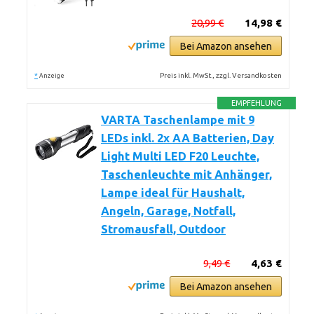
20,99 €
14,98 €
Bei Amazon ansehen
*
Preis inkl. MwSt., zzgl. Versandkosten
Anzeige
EMPFEHLUNG
VARTA Taschenlampe mit 9
LEDs inkl. 2x AA Batterien, Day
Light Multi LED F20 Leuchte,
Taschenleuchte mit Anhänger,
Lampe ideal für Haushalt,
Angeln, Garage, Notfall,
Stromausfall, Outdoor
9,49 €
4,63 €
Bei Amazon ansehen