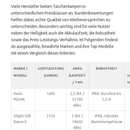
Viele Hersteller bieten Taschenlampen in
unterschiedlichen Preisklassen an. Kundenbewertungen
helfen dabei, echte Qualität von Werbeversprechen zu
unterscheiden. Besonders wichtig sind für viele Nutzer
neben der Helligkeit auch die Akkulaufzeit, die Robustheit
sowie das Preis-Leistungs-Verhältnis. Im Folgenden findest
du ausgewählte, bewährte Marken und ihre Top-Modelle
mit einem Vergleich dieser Kriterien.
MARKE /
LICHTLEISTUNG
AKKU
ROBUSTHEIT
MODELL
(LUMEN)
(LAUFZEIT
L
/ TYP)
V
Fenix
1600
2,5 Std. /
IP68, Sturzfest bis
PD36R
21700
1,5 m
Akku
Olight S2R
1150
3 Std. /
IPX8, robustes
Baton II
18650
Aluminiumgehäuse
Akku