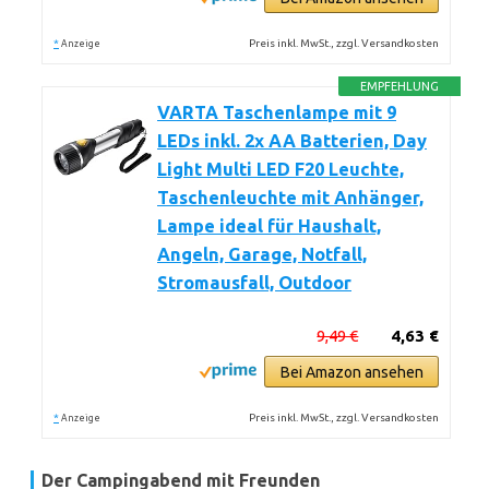
*
Preis inkl. MwSt., zzgl. Versandkosten
Anzeige
EMPFEHLUNG
VARTA Taschenlampe mit 9
LEDs inkl. 2x AA Batterien, Day
Light Multi LED F20 Leuchte,
Taschenleuchte mit Anhänger,
Lampe ideal für Haushalt,
Angeln, Garage, Notfall,
Stromausfall, Outdoor
9,49 €
4,63 €
Bei Amazon ansehen
*
Preis inkl. MwSt., zzgl. Versandkosten
Anzeige
Der Campingabend mit Freunden