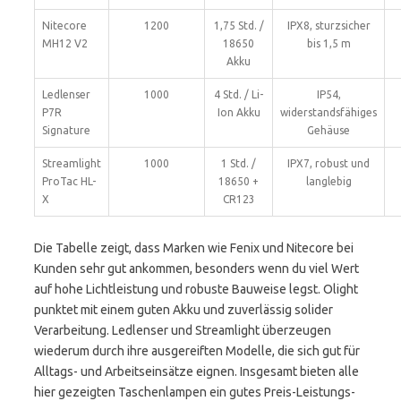
Nitecore
1200
1,75 Std. /
IPX8, sturzsicher
MH12 V2
18650
bis 1,5 m
Akku
Ledlenser
1000
4 Std. / Li-
IP54,
P7R
Ion Akku
widerstandsfähiges
Signature
Gehäuse
Streamlight
1000
1 Std. /
IPX7, robust und
ProTac HL-
18650 +
langlebig
X
CR123
Die Tabelle zeigt, dass Marken wie Fenix und Nitecore bei
Kunden sehr gut ankommen, besonders wenn du viel Wert
auf hohe Lichtleistung und robuste Bauweise legst. Olight
punktet mit einem guten Akku und zuverlässig solider
Verarbeitung. Ledlenser und Streamlight überzeugen
wiederum durch ihre ausgereiften Modelle, die sich gut für
Alltags- und Arbeitseinsätze eignen. Insgesamt bieten alle
hier gezeigten Taschenlampen ein gutes Preis-Leistungs-