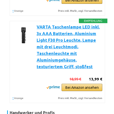
Bei Amazon ansehen
*
Preis inkl. MwSt., zzgl. Versandkosten
Anzeige
EMPFEHLUNG
VARTA Taschenlampe LED inkl.
3x AAA Batterien, Aluminium
Light F30 Pro Leuchte, Lampe
mit drei Leuchtmodi,
Taschenleuchte mit
Aluminiumgehäuse,
texturiertem Griff, stoßfest
18,99 €
13,99 €
Bei Amazon ansehen
*
Preis inkl. MwSt., zzgl. Versandkosten
Anzeige
Handwerker und Profis