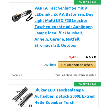
EMPFEHLUNG
VARTA Taschenlampe mit 9
LEDs inkl. 2x AA Batterien, Day
Light Multi LED F20 Leuchte,
Taschenleuchte mit Anhänger,
Lampe ideal für Haushalt,
Angeln, Garage, Notfall,
Stromausfall, Outdoor
9,49 €
4,63 €
Bei Amazon ansehen
*
Preis inkl. MwSt., zzgl. Versandkosten
Anzeige
EMPFEHLUNG
Blukar LED Taschenlampe
Aufladbar, 2 Stück 2000L Extrem
Helle Zoombar Torch