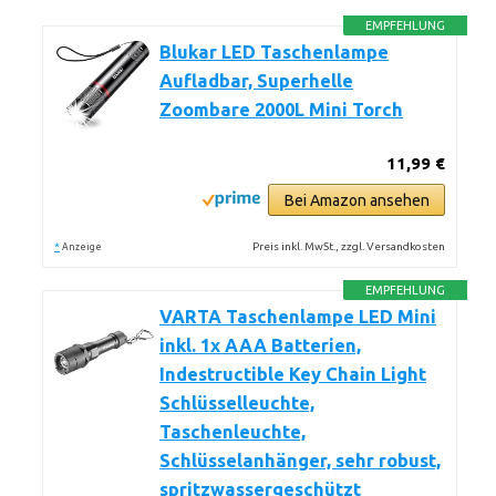
EMPFEHLUNG
Blukar LED Taschenlampe
Aufladbar, Superhelle
Zoombare 2000L Mini Torch
11,99 €
Bei Amazon ansehen
*
Preis inkl. MwSt., zzgl. Versandkosten
Anzeige
EMPFEHLUNG
VARTA Taschenlampe LED Mini
inkl. 1x AAA Batterien,
Indestructible Key Chain Light
Schlüsselleuchte,
Taschenleuchte,
Schlüsselanhänger, sehr robust,
spritzwassergeschützt