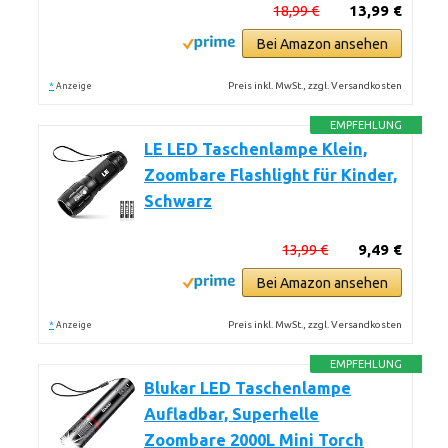
18,99 €
13,99 €
Bei Amazon ansehen
*
Preis inkl. MwSt., zzgl. Versandkosten
Anzeige
EMPFEHLUNG
LE LED Taschenlampe Klein,
Zoombare Flashlight für Kinder,
Schwarz
13,99 €
9,49 €
Bei Amazon ansehen
*
Preis inkl. MwSt., zzgl. Versandkosten
Anzeige
EMPFEHLUNG
Blukar LED Taschenlampe
Aufladbar, Superhelle
Zoombare 2000L Mini Torch