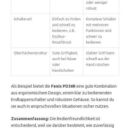
oder weniger
robust
Schalterart
Einfach zu finden
Komplexe Schalter
und schnell zu
mit mehreren
bedienen, z.B.
Funktionen sind
Ein/Aus-
schwer zu
Knopfdruck
bedienen
Oberflächenstruktur
Gute Griffigkeit,
Glatter Griff kann
auch bei Nässe
schnell aus der
oder
Hand rutschen
Handschuhen
Als Beispiel bietet die
Fenix PD36R
eine gute Kombination
aus ergonomischem Design, einem klar zu bedienenden
Endkappenschalter und robustem Gehäuse. So kannst du
sie auch in anspruchsvollen Situationen sicher nutzen.
Zusammenfassung:
Die Bedienfreundlichkeit ist
entscheidend, weil sie darüber bestimmt, wie zuverlässig