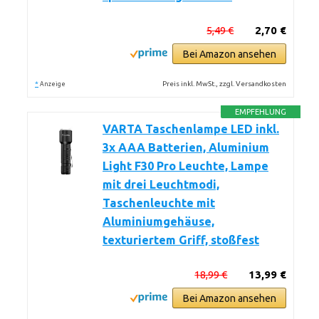
5,49 €
2,70 €
Bei Amazon ansehen
*
Preis inkl. MwSt., zzgl. Versandkosten
Anzeige
EMPFEHLUNG
VARTA Taschenlampe LED inkl.
3x AAA Batterien, Aluminium
Light F30 Pro Leuchte, Lampe
mit drei Leuchtmodi,
Taschenleuchte mit
Aluminiumgehäuse,
texturiertem Griff, stoßfest
18,99 €
13,99 €
Bei Amazon ansehen