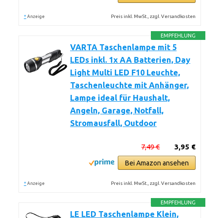
*
Preis inkl. MwSt., zzgl. Versandkosten
Anzeige
EMPFEHLUNG
VARTA Taschenlampe mit 5
LEDs inkl. 1x AA Batterien, Day
Light Multi LED F10 Leuchte,
Taschenleuchte mit Anhänger,
Lampe ideal für Haushalt,
Angeln, Garage, Notfall,
Stromausfall, Outdoor
7,49 €
3,95 €
Bei Amazon ansehen
*
Preis inkl. MwSt., zzgl. Versandkosten
Anzeige
EMPFEHLUNG
LE LED Taschenlampe Klein,