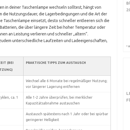
B
rien in deiner Taschenlampe wechseln solltest, hängt von
2
m die Nutzungsdauer, die Lagerbedingungen und die Art der
ie Taschenlampe einsetzt, desto schneller entleeren sich die
 Batterien, die über längere Zeit bei hoher Temperatur oder
nen an Leistung verlieren und schneller „altern“.
zudem unterschiedliche Laufzeiten und Ladeeigenschaften,
*
A
EIT (BEI
PRAKTISCHE TIPPS ZUM AUSTAUSCH
TZUNG)
Wechsel alle 6 Monate bei regelmäßiger Nutzung;
vor längerer Lagerung entfernen
L
yklen, ca. 1
Alle 1-2 Jahre überprüfen; bei merklicher
F
Kapazitätsabnahme austauschen
Austausch spätestens nach 1 Jahr oder bei spürbar
geringerer Helligkeit