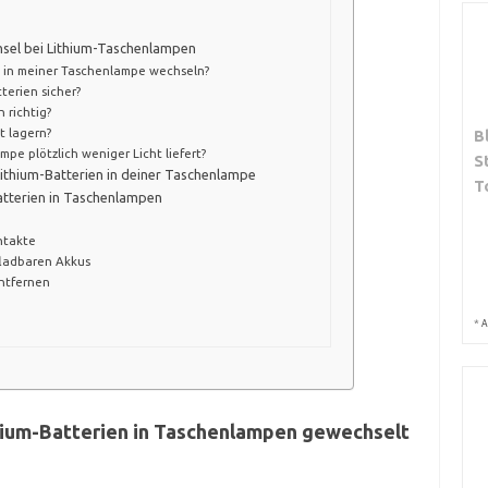
hsel bei Lithium-Taschenlampen
en in meiner Taschenlampe wechseln?
terien sicher?
 richtig?
t lagern?
B
e plötzlich weniger Licht liefert?
S
ithium-Batterien in deiner Taschenlampe
T
atterien in Taschenlampen
ntakte
fladbaren Akkus
entfernen
*
A
thium-Batterien in Taschenlampen gewechselt