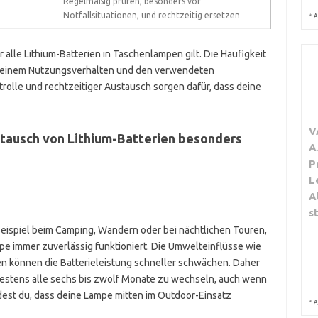
Regelmäßig prüfen, besonders vor
Notfallsituationen, und rechtzeitig ersetzen
*
A
r alle Lithium-Batterien in Taschenlampen gilt. Die Häufigkeit
n deinem Nutzungsverhalten und den verwendeten
rolle und rechtzeitiger Austausch sorgen dafür, dass deine
V
stausch von Lithium-Batterien besonders
A
P
L
A
s
eispiel beim Camping, Wandern oder bei nächtlichen Touren,
pe immer zuverlässig funktioniert. Die Umwelteinflüsse wie
en können die Batterieleistung schneller schwächen. Daher
ätestens alle sechs bis zwölf Monate zu wechseln, auch wenn
idest du, dass deine Lampe mitten im Outdoor-Einsatz
*
A