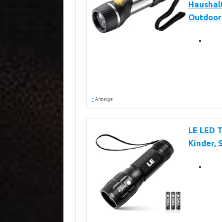
Haushalt
Outdoor
*
Anzeige
LE LED T
Kinder,