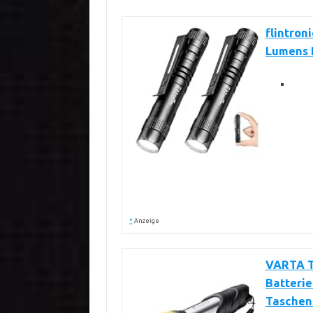
flintron
Lumens 
*
Anzeige
VARTA T
Batterie
Taschenl