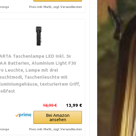
Preis inkl. MwSt., zzgl. Versandkosten
nzeige
ARTA Taschenlampe LED inkl. 3x
AA Batterien, Aluminium Light F30
ro Leuchte, Lampe mit drei
euchtmodi, Taschenleuchte mit
luminiumgehäuse, texturiertem Griff,
toßfest
18,99 €
13,99 €
Bei Amazon
ansehen
Preis inkl. MwSt., zzgl. Versandkosten
nzeige