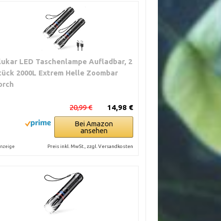
lukar LED Taschenlampe Aufladbar, 2
tück 2000L Extrem Helle Zoombar
orch
20,99 €
14,98 €
Bei Amazon
ansehen
Preis inkl. MwSt., zzgl. Versandkosten
nzeige