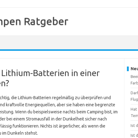
mpen Ratgeber
Neu
 Lithium-Batterien in einer
Beei
en?
Far
Dar
chtig, die Lithium-Batterien regelmäßig zu überprüfen und
Flu
ind kraftvolle Energiequellen, aber sie haben eine begrenzte
Hat
eistung. Wenn du beispielsweise nachts beim Camping bist, im
Tem
er bei einem Stromausfall in der Dunkelheit sicher nach
Ist
ässig funktionieren. Nichts ist ärgerlicher, als wenn die
 im Dunkeln stehst.
Ist 