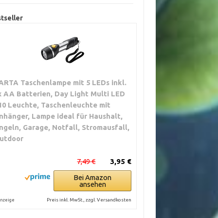
tseller
ARTA Taschenlampe mit 5 LEDs inkl.
x AA Batterien, Day Light Multi LED
10 Leuchte, Taschenleuchte mit
nhänger, Lampe ideal für Haushalt,
ngeln, Garage, Notfall, Stromausfall,
utdoor
7,49 €
3,95 €
Bei Amazon
ansehen
Preis inkl. MwSt., zzgl. Versandkosten
nzeige