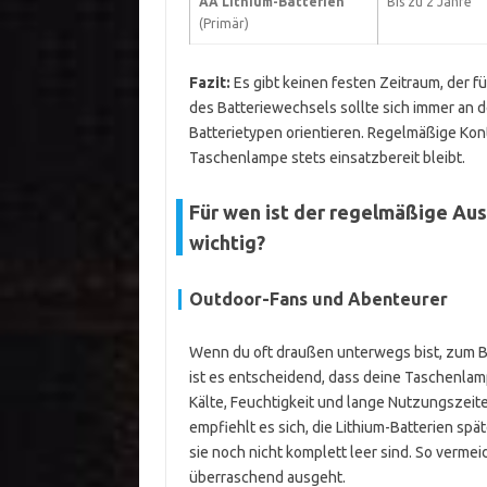
AA Lithium-Batterien
Bis zu 2 Jahre
(Primär)
Fazit:
Es gibt keinen festen Zeitraum, der fü
des Batteriewechsels sollte sich immer a
Batterietypen orientieren. Regelmäßige Kont
Taschenlampe stets einsatzbereit bleibt.
Für wen ist der regelmäßige Au
wichtig?
Outdoor-Fans und Abenteurer
Wenn du oft draußen unterwegs bist, zum B
ist es entscheidend, dass deine Taschenlam
Kälte, Feuchtigkeit und lange Nutzungszeit
empfiehlt es sich, die Lithium-Batterien sp
sie noch nicht komplett leer sind. So verme
überraschend ausgeht.