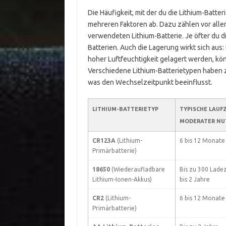
Die Häufigkeit, mit der du die Lithium-Batte
mehreren Faktoren ab. Dazu zählen vor alle
verwendeten Lithium-Batterie. Je öfter du d
Batterien. Auch die Lagerung wirkt sich aus:
hoher Luftfeuchtigkeit gelagert werden, kön
Verschiedene Lithium-Batterietypen haben 
was den Wechselzeitpunkt beeinflusst.
LITHIUM-BATTERIETYP
TYPISCHE LAUFZ
MODERATER NU
CR123A
(Lithium-
6 bis 12 Monate
Primärbatterie)
18650
(Wiederaufladbare
Bis zu 300 Ladez
Lithium-Ionen-Akkus)
bis 2 Jahre
CR2
(Lithium-
6 bis 12 Monate
Primärbatterie)