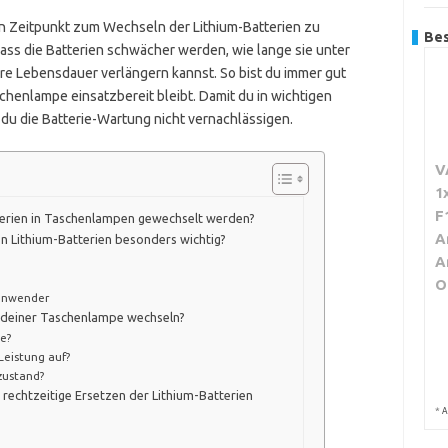
len Zeitpunkt zum Wechseln der Lithium-Batterien zu
Bes
ass die Batterien schwächer werden, wie lange sie unter
e Lebensdauer verlängern kannst. So bist du immer gut
schenlampe einsatzbereit bleibt. Damit du in wichtigen
du die Batterie-Wartung nicht vernachlässigen.
V
1
F
terien in Taschenlampen gewechselt werden?
A
n Lithium-Batterien besonders wichtig?
A
O
sanwender
n deiner Taschenlampe wechseln?
e?
 Leistung auf?
ezustand?
 rechtzeitige Ersetzen der Lithium-Batterien
*
A