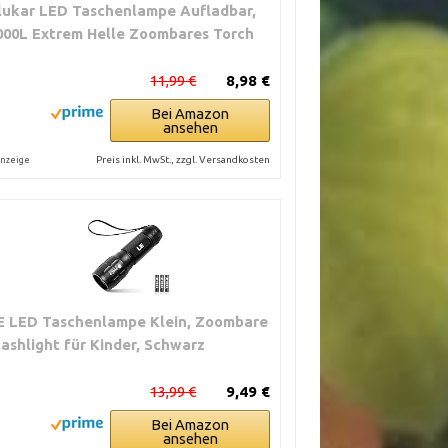
lukar LED Taschenlampe Aufladbar,
000L Extrem Helle Zoombares Torch
11,99 €
8,98 €
Bei Amazon
ansehen
Preis inkl. MwSt., zzgl. Versandkosten
nzeige
E LED Taschenlampe Klein, Zoombare
lashlight für Kinder, Schwarz
13,99 €
9,49 €
Bei Amazon
ansehen