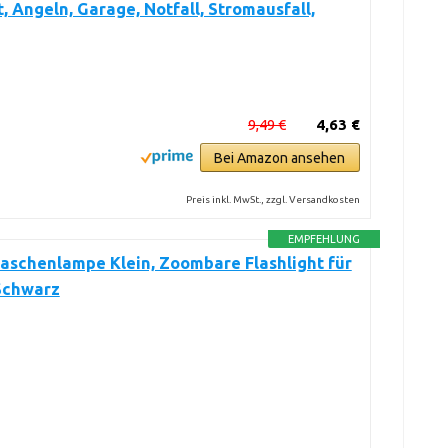
, Angeln, Garage, Notfall, Stromausfall,
9,49 €
4,63 €
Bei Amazon ansehen
Preis inkl. MwSt., zzgl. Versandkosten
EMPFEHLUNG
aschenlampe Klein, Zoombare Flashlight für
 Schwarz