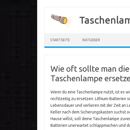
Zum
Inhalt
Taschenla
springen
STARTSEITE
RATGEBER
Wie oft sollte man die
Taschenlampe ersetz
Wenn du eine Taschenlampe nutzt, ist es wi
rechtzeitig zu ersetzen. Lithium-Batterien s
Lebensdauer und verlieren mit der Zeit an L
Keller nach dem Sicherungskasten suchst od
Hause willst, soll deine Taschenlampe zuverl
Batterien unerwartet schlappmachen und du