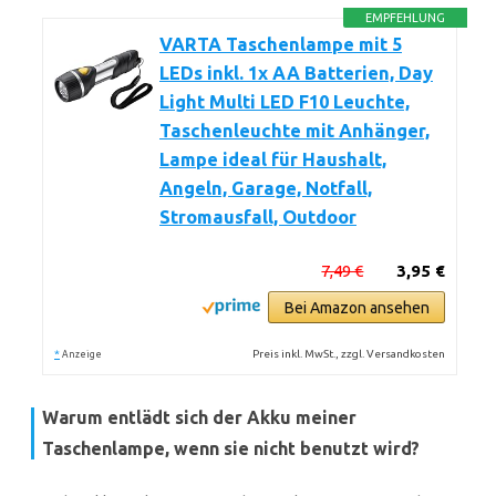
EMPFEHLUNG
VARTA Taschenlampe mit 5
LEDs inkl. 1x AA Batterien, Day
Light Multi LED F10 Leuchte,
Taschenleuchte mit Anhänger,
Lampe ideal für Haushalt,
Angeln, Garage, Notfall,
Stromausfall, Outdoor
7,49 €
3,95 €
Bei Amazon ansehen
*
Preis inkl. MwSt., zzgl. Versandkosten
Anzeige
Warum entlädt sich der Akku meiner
Taschenlampe, wenn sie nicht benutzt wird?