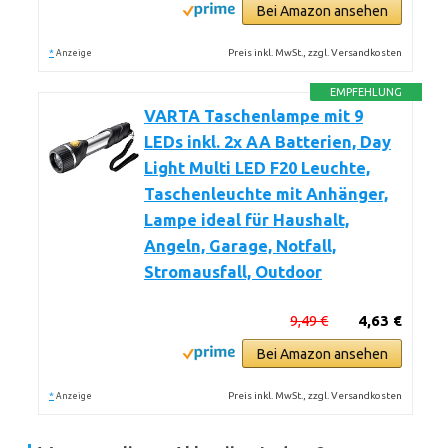
Bei Amazon ansehen
*
Preis inkl. MwSt., zzgl. Versandkosten
Anzeige
EMPFEHLUNG
VARTA Taschenlampe mit 9
LEDs inkl. 2x AA Batterien, Day
Light Multi LED F20 Leuchte,
Taschenleuchte mit Anhänger,
Lampe ideal für Haushalt,
Angeln, Garage, Notfall,
Stromausfall, Outdoor
9,49 €
4,63 €
Bei Amazon ansehen
*
Preis inkl. MwSt., zzgl. Versandkosten
Anzeige