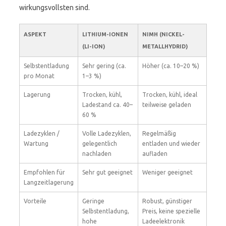
wirkungsvollsten sind.
ASPEKT
LITHIUM-IONEN
NIMH (NICKEL-
(LI-ION)
METALLHYDRID)
Selbstentladung
Sehr gering (ca.
Höher (ca. 10–20 %)
pro Monat
1–3 %)
Lagerung
Trocken, kühl,
Trocken, kühl, ideal
Ladestand ca. 40–
teilweise geladen
60 %
Ladezyklen /
Volle Ladezyklen,
Regelmäßig
Wartung
gelegentlich
entladen und wieder
nachladen
aufladen
Empfohlen für
Sehr gut geeignet
Weniger geeignet
Langzeitlagerung
Vorteile
Geringe
Robust, günstiger
Selbstentladung,
Preis, keine spezielle
hohe
Ladeelektronik