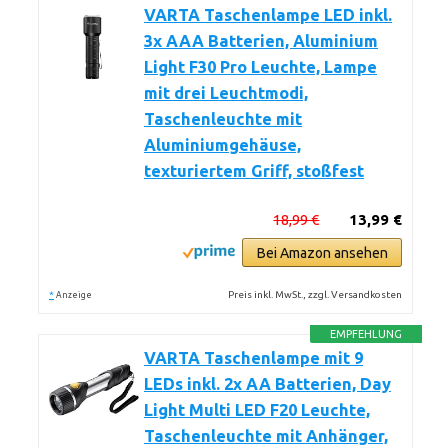
VARTA Taschenlampe LED inkl.
3x AAA Batterien, Aluminium
Light F30 Pro Leuchte, Lampe
mit drei Leuchtmodi,
Taschenleuchte mit
Aluminiumgehäuse,
texturiertem Griff, stoßfest
18,99 €
13,99 €
Bei Amazon ansehen
*
Preis inkl. MwSt., zzgl. Versandkosten
Anzeige
EMPFEHLUNG
VARTA Taschenlampe mit 9
LEDs inkl. 2x AA Batterien, Day
Light Multi LED F20 Leuchte,
Taschenleuchte mit Anhänger,