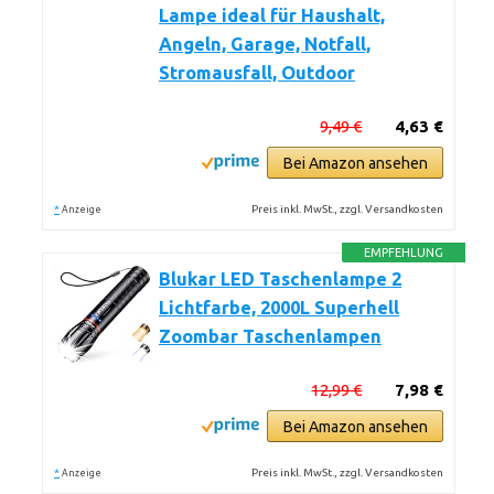
Lampe ideal für Haushalt,
Angeln, Garage, Notfall,
Stromausfall, Outdoor
9,49 €
4,63 €
Bei Amazon ansehen
*
Preis inkl. MwSt., zzgl. Versandkosten
Anzeige
EMPFEHLUNG
Blukar LED Taschenlampe 2
Lichtfarbe, 2000L Superhell
Zoombar Taschenlampen
12,99 €
7,98 €
Bei Amazon ansehen
*
Preis inkl. MwSt., zzgl. Versandkosten
Anzeige