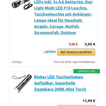
LEDs inkl. 1x AA Batterien, Day
Light Multi LED F10 Leuchte,
Taschenleuchte mit Anhänger,
Lampe ideal für Haushalt,
Angeln, Garage, Notfall,
Stromausfall, Outdoor
7,49 €
3,95 €
Bei Amazon ansehen
*
Preis inkl. MwSt., zzgl. Versandkosten
Anzeige
EMPFEHLUNG
Blukar LED Taschenlampe
Aufladbar, Superhelle
Zoombare 2000L Mini Torch
11,99 €