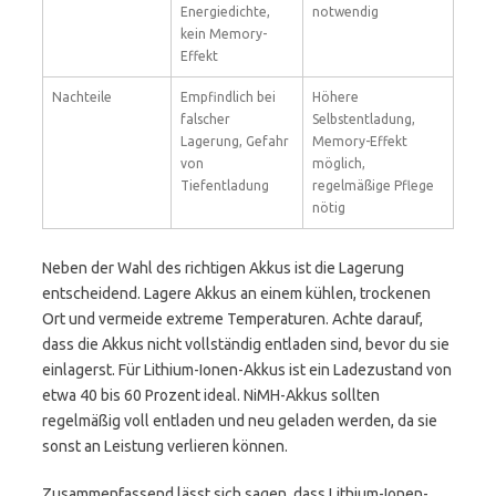
Energiedichte,
notwendig
kein Memory-
Effekt
Nachteile
Empfindlich bei
Höhere
falscher
Selbstentladung,
Lagerung, Gefahr
Memory-Effekt
von
möglich,
Tiefentladung
regelmäßige Pflege
nötig
Neben der Wahl des richtigen Akkus ist die Lagerung
entscheidend. Lagere Akkus an einem kühlen, trockenen
Ort und vermeide extreme Temperaturen. Achte darauf,
dass die Akkus nicht vollständig entladen sind, bevor du sie
einlagerst. Für Lithium-Ionen-Akkus ist ein Ladezustand von
etwa 40 bis 60 Prozent ideal. NiMH-Akkus sollten
regelmäßig voll entladen und neu geladen werden, da sie
sonst an Leistung verlieren können.
Zusammenfassend lässt sich sagen, dass Lithium-Ionen-