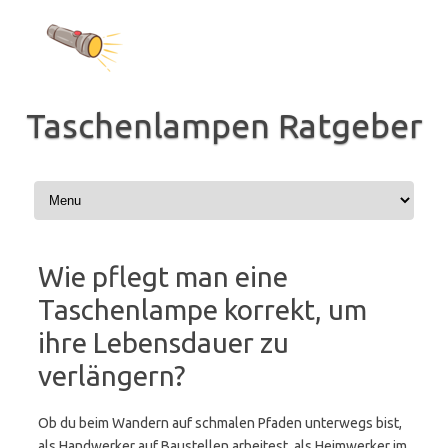
Zum
Inhalt
springen
Taschenlampen Ratgeber
Wie pflegt man eine
Taschenlampe korrekt, um
ihre Lebensdauer zu
verlängern?
Ob du beim Wandern auf schmalen Pfaden unterwegs bist,
als Handwerker auf Baustellen arbeitest, als Heimwerker im