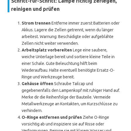
Schritt-für-Schritt: Lampe richtig zerlegen,
reinigen und prüfen
Strom trennen
Entferne immer zuerst Batterien oder
Akkus. Lagere die Zellen getrennt, wenn du länger
arbeitest. Warnung: Beschädigte oder aufgeblähte
Zellen nicht weiter verwenden.
Arbeitsplatz vorbereiten
Lege eine saubere,
weiche Unterlage bereit und sortiere kleine Teile in
einer Schale. Gute Beleuchtung hilft beim
Wiederaufbau. Halte eventuell benötigte Ersatz-O-
Ringe und Werkzeuge bereit.
Gehäuse öffnen
Schraube Tailcap und
gegebenenfalls den Lampenkopf mit ruhiger Hand auf.
Merke dir die Reihenfolge der Bauteile. Vermeide
Metallwerkzeuge an Kontakten, um Kurzschlüsse zu
verhindern.
O-Ringe entfernen und prüfen
Ziehe O-Ringe
vorsichtig ab und inspiziere sie auf Risse oder
Verformungen. Reinige sie mit klarem Wasser und