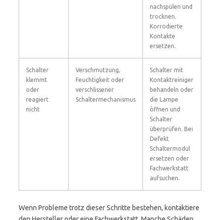
nachspülen und
trocknen.
Korrodierte
Kontakte
ersetzen.
Schalter
Verschmutzung,
Schalter mit
klemmt
Feuchtigkeit oder
Kontaktreiniger
oder
verschlissener
behandeln oder
reagiert
Schaltermechanismus
die Lampe
nicht
öffnen und
Schalter
überprüfen. Bei
Defekt
Schaltermodul
ersetzen oder
Fachwerkstatt
aufsuchen.
Wenn Probleme trotz dieser Schritte bestehen, kontaktiere
den Hersteller oder eine Fachwerkstatt. Manche Schäden