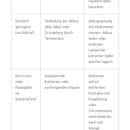
Flackern Akku
tauschen.
Deutlich
Teilladung der Akkus,
Akkuspannung
geringere
alter Akku oder
mit Multimeter
Leuchtkraft
Drosselung durch
messen. Akkus
Temperatur
laden oder
ersetzen.
Lampe bei
extremer Kälte
wärmer lagern.
Korrosion
Auslaufende
Batterien
oder
Batterien oder
sofort
Flüssigkeit
eindringendes Wasser
entfernen.
im
Kontakte mit
Batteriefach
Essiglösung
oder
Zitronensäure
neutralisieren,
dann mit
Wasser