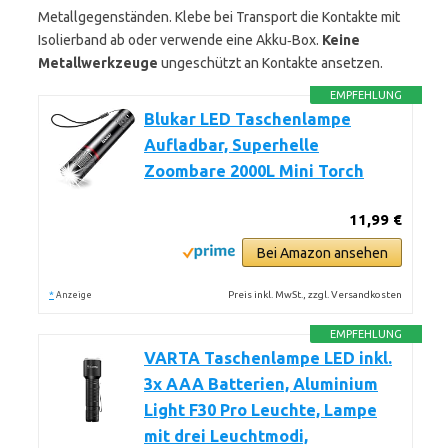
Metallgegenständen. Klebe bei Transport die Kontakte mit
Isolierband ab oder verwende eine Akku‑Box.
Keine
Metallwerkzeuge
ungeschützt an Kontakte ansetzen.
EMPFEHLUNG
Blukar LED Taschenlampe
Aufladbar, Superhelle
Zoombare 2000L Mini Torch
11,99 €
Bei Amazon ansehen
*
Preis inkl. MwSt., zzgl. Versandkosten
Anzeige
EMPFEHLUNG
VARTA Taschenlampe LED inkl.
3x AAA Batterien, Aluminium
Light F30 Pro Leuchte, Lampe
mit drei Leuchtmodi,