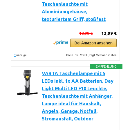
Taschenleuchte mit
Aluminiumgehäuse,
texturiertem Griff, stoßfest
18,99 €
13,99 €
Bei Amazon ansehen
*
Preis inkl. MwSt., zzgl. Versandkosten
Anzeige
EMPFEHLUNG
VARTA Taschenlampe mit 5
LEDs inkl. 1x AA Batterien, Day
Light Multi LED F10 Leuchte,
Taschenleuchte mit Anhänger,
Lampe ideal für Haushalt,
Angeln, Garage, Notfall,
Stromausfall, Outdoor