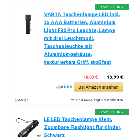
EMPFEHLUNG
VARTA Taschenlampe LED inkl.
3x AAA Batterien, Aluminium
Light F30 Pro Leuchte, Lampe
mit drei Leuchtmodi,
Taschenleuchte mit
Aluminiumgehäuse,
texturiertem Griff, stoßfest
18,99 €
13,99 €
Bei Amazon ansehen
*
Preis inkl. MwSt., zzgl. Versandkosten
Anzeige
EMPFEHLUNG
LE LED Taschenlampe Klein,
Zoombare Flashlight für Kinder,
Schwarz