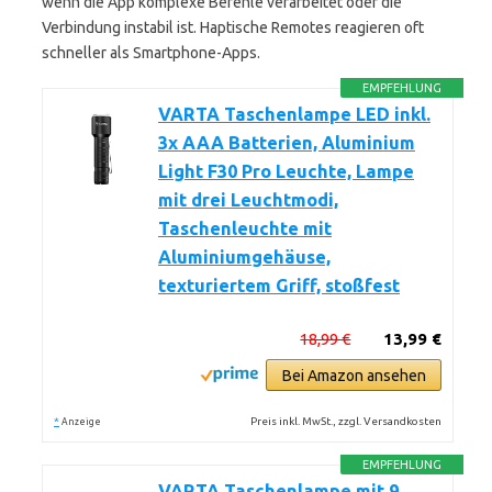
wenn die App komplexe Befehle verarbeitet oder die
Verbindung instabil ist. Haptische Remotes reagieren oft
schneller als Smartphone-Apps.
EMPFEHLUNG
VARTA Taschenlampe LED inkl.
3x AAA Batterien, Aluminium
Light F30 Pro Leuchte, Lampe
mit drei Leuchtmodi,
Taschenleuchte mit
Aluminiumgehäuse,
texturiertem Griff, stoßfest
18,99 €
13,99 €
Bei Amazon ansehen
*
Preis inkl. MwSt., zzgl. Versandkosten
Anzeige
EMPFEHLUNG
VARTA Taschenlampe mit 9