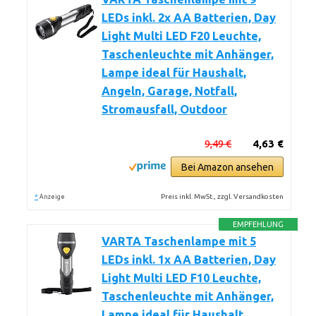
LEDs inkl. 2x AA Batterien, Day
Light Multi LED F20 Leuchte,
Taschenleuchte mit Anhänger,
Lampe ideal für Haushalt,
Angeln, Garage, Notfall,
Stromausfall, Outdoor
9,49 €
4,63 €
Bei Amazon ansehen
*
Preis inkl. MwSt., zzgl. Versandkosten
Anzeige
EMPFEHLUNG
VARTA Taschenlampe mit 5
LEDs inkl. 1x AA Batterien, Day
Light Multi LED F10 Leuchte,
Taschenleuchte mit Anhänger,
Lampe ideal für Haushalt,