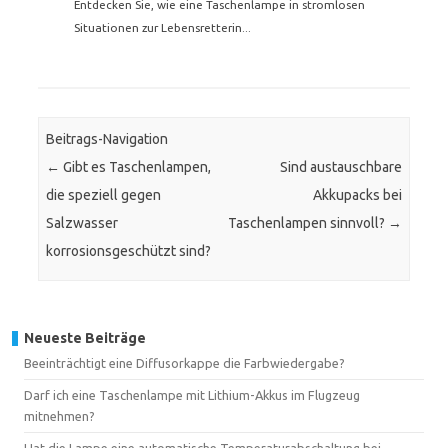
Entdecken Sie, wie eine Taschenlampe in stromlosen
Situationen zur Lebensretterin...
Beitrags-Navigation
←
Gibt es Taschenlampen,
Sind austauschbare
die speziell gegen
Akkupacks bei
Salzwasser
Taschenlampen sinnvoll?
→
korrosionsgeschützt sind?
Neueste Beiträge
Beeinträchtigt eine Diffusorkappe die Farbwiedergabe?
Darf ich eine Taschenlampe mit Lithium-Akkus im Flugzeug
mitnehmen?
Hat die Lampe eine automatische Temperaturabschaltung bei