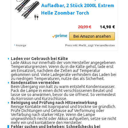
Aufladbar, 2 Stück 2000L Extrem
Helle Zoombar Torch
20,99 €
14,98 €
Bei Amazon ansehen
*
Preis inkl. MwSt., zzgl. Versandkosten
Anzeige
Laden vor Gebrauch bei Kälte
Lade Akkus nur innerhalb der vom Hersteller angegebenen
Temperaturgrenzen. Wenn du in die Kälte gehst, lade erst
am Einsatzort, nachdem die Zellen auf Temperatur
gekommen sind. Viele Ladegeräte verhindern das Laden bei
zu niedrigen Temperaturen, nutze das als Sicherheit.
Kondensation vermeiden
Beim Übergang von kalt zu warm entsteht Kondenswasser.
Pack die Lampe in einen dicht verschlossenen Beutel und
lasse sie so anwärmen, bevor du sie öffnest. So vermeidest
du Korrosion und Kurzschlüsse.
Reinigung und Prüfung nach Hitzeeinwirkung
Reinige Kontakte mit Isopropanol und trockne sie gründlich.
Prüfe Dichtungen und Gehäuse auf Verformung oder
Verfärbung nach starker Hitze. Wenn die Lampe
ungewöhnlich riecht oder Akkus aufquellen, setze sie nicht
mehr ein und kontaktiere den Hersteller.
Fehler suchen und beheben: Schnellchecks bei