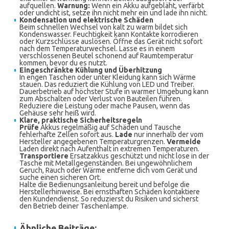
aufquellen.
Warnung:
Wenn ein Akku aufgebläht, verfärbt
oder undicht ist, setze ihn nicht mehr ein und lade ihn nicht.
Kondensation und elektrische Schäden
Beim schnellen Wechsel von kalt zu warm bildet sich
Kondenswasser. Feuchtigkeit kann Kontakte korrodieren
oder Kurzschlüsse auslösen. Öffne das Gerät nicht sofort
nach dem Temperaturwechsel. Lasse es in einem
verschlossenen Beutel schonend auf Raumtemperatur
kommen, bevor du es nutzt.
Eingeschränkte Kühlung und Überhitzung
In engen Taschen oder unter Kleidung kann sich Wärme
stauen. Das reduziert die Kühlung von LED und Treiber.
Dauerbetrieb auf höchster Stufe in warmer Umgebung kann
zum Abschalten oder Verlust von Bauteilen führen.
Reduziere die Leistung oder mache Pausen, wenn das
Gehäuse sehr heiß wird.
Klare, praktische Sicherheitsregeln
Prüfe
Akkus regelmäßig auf Schäden und Tausche
fehlerhafte Zellen sofort aus.
Lade
nur innerhalb der vom
Hersteller angegebenen Temperaturgrenzen.
Vermeide
Laden direkt nach Aufenthalt in extremen Temperaturen.
Transportiere
Ersatzakkus geschützt und nicht lose in der
Tasche mit Metallgegenständen. Bei ungewöhnlichem
Geruch, Rauch oder Wärme entferne dich vom Gerät und
suche einen sicheren Ort.
Halte die Bedienungsanleitung bereit und befolge die
Herstellerhinweise. Bei ernsthaften Schäden kontaktiere
den Kundendienst. So reduzierst du Risiken und sicherst
den Betrieb deiner Taschenlampe.
Ähnliche Beiträge: