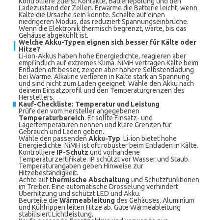
Kontrolliere zuerst Kontakte, Batteriepolung und den
Ladezustand der Zellen. Erwärme die Batterie leicht, wenn
Kälte die Ursache sein könnte. Schalte auf einen
niedrigeren Modus, das reduziert Spannungseinbrüche.
Wenn die Elektronik thermisch begrenzt, warte, bis das
Gehäuse abgekühlt ist.
Welche Akku-Typen eignen sich besser für Kälte oder
Hitze?
Li‑ion-Akkus haben hohe Energiedichte, reagieren aber
empfindlich auf extremes Klima. NiMH vertragen Kälte beim
Entladen oft besser, zeigen aber höhere Selbstentladung
bei Wärme. Alkaline verlieren in Kälte stark an Spannung
und sind nicht zum Laden geeignet. Wähle den Akku nach
deinem Einsatzprofil und den Temperaturgrenzen des
Herstellers.
Kauf-Checkliste: Temperatur und Leistung
Prüfe den vom Hersteller angegebenen
Temperaturbereich
. Er sollte Einsatz- und
Lagertemperaturen nennen und klare Grenzen für
Gebrauch und Laden geben.
Wähle den passenden
Akku-Typ
. Li‑ion bietet hohe
Energiedichte. NiMH ist oft robuster beim Entladen in Kälte.
Kontrolliere
IP-Schutz
und vorhandene
Temperaturzertifikate. IP schützt vor Wasser und Staub.
Temperaturangaben geben Hinweise zur
Hitzebeständigkeit.
Achte auf
thermische Abschaltung
und Schutzfunktionen
im Treiber. Eine automatische Drosselung verhindert
Überhitzung und schützt LED und Akku.
Beurteile die
Wärmeableitung
des Gehäuses. Aluminium
und Kühlrippen leiten Hitze ab. Gute Wärmeableitung
stabilisiert Lichtleistung.