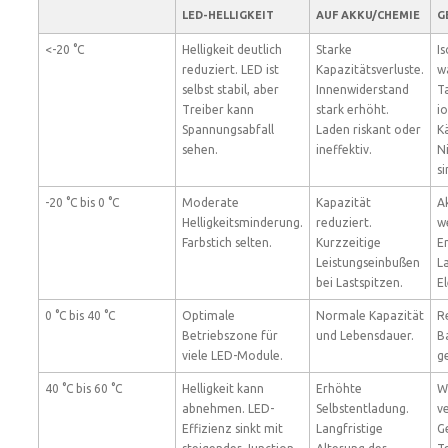
LED-HELLIGKEIT
AUF
AKKU/CHEMIE
G
<-20 °C
Helligkeit deutlich
Starke
Is
reduziert. LED ist
Kapazitätsverluste.
w
selbst stabil, aber
Innenwiderstand
T
Treiber kann
stark erhöht.
i
Spannungsabfall
Laden riskant oder
K
sehen.
ineffektiv.
N
si
-20 °C bis 0 °C
Moderate
Kapazität
A
Helligkeitsminderung.
reduziert.
w
Farbstich selten.
Kurzzeitige
E
Leistungseinbußen
L
bei Lastspitzen.
E
0 °C bis 40 °C
Optimale
Normale Kapazität
R
Betriebszone für
und Lebensdauer.
B
viele LED-Module.
g
40 °C bis 60 °C
Helligkeit kann
Erhöhte
W
abnehmen. LED-
Selbstentladung.
v
Effizienz sinkt mit
Langfristige
G