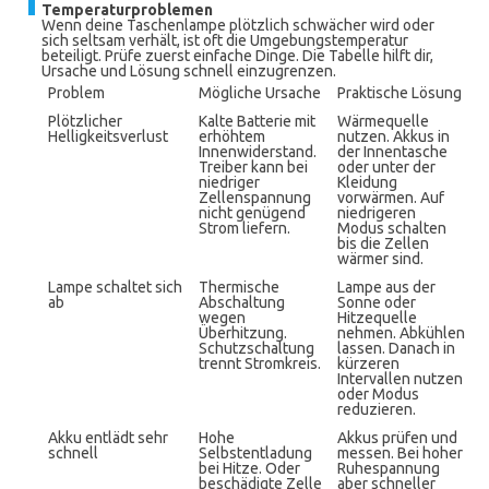
Temperaturproblemen
Wenn deine Taschenlampe plötzlich schwächer wird oder
sich seltsam verhält, ist oft die Umgebungstemperatur
beteiligt. Prüfe zuerst einfache Dinge. Die Tabelle hilft dir,
Ursache und Lösung schnell einzugrenzen.
Problem
Mögliche Ursache
Praktische Lösung
Plötzlicher
Kalte Batterie mit
Wärmequelle
Helligkeitsverlust
erhöhtem
nutzen. Akkus in
Innenwiderstand.
der Innentasche
Treiber kann bei
oder unter der
niedriger
Kleidung
Zellenspannung
vorwärmen. Auf
nicht genügend
niedrigeren
Strom liefern.
Modus schalten
bis die Zellen
wärmer sind.
Lampe schaltet sich
Thermische
Lampe aus der
ab
Abschaltung
Sonne oder
wegen
Hitzequelle
Überhitzung.
nehmen. Abkühlen
Schutzschaltung
lassen. Danach in
trennt Stromkreis.
kürzeren
Intervallen nutzen
oder Modus
reduzieren.
Akku entlädt sehr
Hohe
Akkus prüfen und
schnell
Selbstentladung
messen. Bei hoher
bei Hitze. Oder
Ruhespannung
beschädigte Zelle
aber schneller