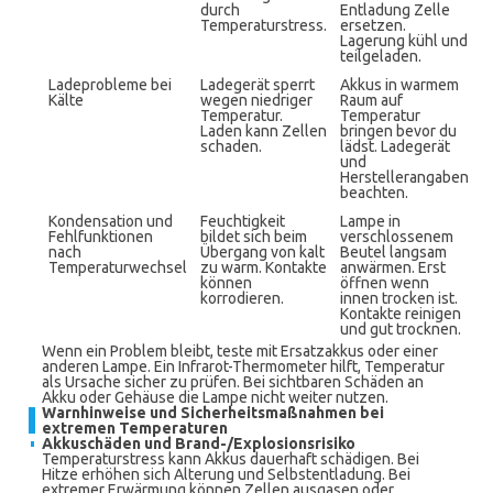
durch
Entladung Zelle
Temperaturstress.
ersetzen.
Lagerung kühl und
teilgeladen.
Ladeprobleme bei
Ladegerät sperrt
Akkus in warmem
Kälte
wegen niedriger
Raum auf
Temperatur.
Temperatur
Laden kann Zellen
bringen bevor du
schaden.
lädst. Ladegerät
und
Herstellerangaben
beachten.
Kondensation und
Feuchtigkeit
Lampe in
Fehlfunktionen
bildet sich beim
verschlossenem
nach
Übergang von kalt
Beutel langsam
Temperaturwechsel
zu warm. Kontakte
anwärmen. Erst
können
öffnen wenn
korrodieren.
innen trocken ist.
Kontakte reinigen
und gut trocknen.
Wenn ein Problem bleibt, teste mit Ersatzakkus oder einer
anderen Lampe. Ein Infrarot-Thermometer hilft, Temperatur
als Ursache sicher zu prüfen. Bei sichtbaren Schäden an
Akku oder Gehäuse die Lampe nicht weiter nutzen.
Warnhinweise und Sicherheitsmaßnahmen bei
extremen Temperaturen
Akkuschäden und Brand-/Explosionsrisiko
Temperaturstress kann Akkus dauerhaft schädigen. Bei
Hitze erhöhen sich Alterung und Selbstentladung. Bei
extremer Erwärmung können Zellen ausgasen oder