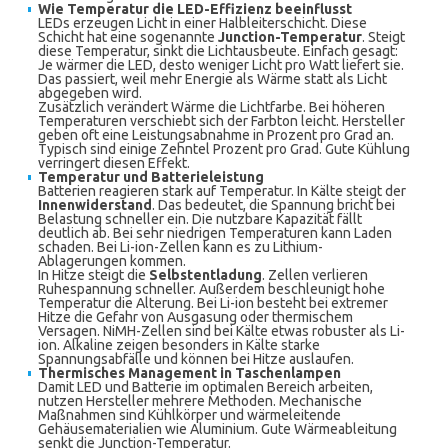
Wie Temperatur die LED-Effizienz beeinflusst
LEDs erzeugen Licht in einer Halbleiterschicht. Diese
Schicht hat eine sogenannte
Junction-Temperatur
. Steigt
diese Temperatur, sinkt die Lichtausbeute. Einfach gesagt:
Je wärmer die LED, desto weniger Licht pro Watt liefert sie.
Das passiert, weil mehr Energie als Wärme statt als Licht
abgegeben wird.
Zusätzlich verändert Wärme die Lichtfarbe. Bei höheren
Temperaturen verschiebt sich der Farbton leicht. Hersteller
geben oft eine Leistungsabnahme in Prozent pro Grad an.
Typisch sind einige Zehntel Prozent pro Grad. Gute Kühlung
verringert diesen Effekt.
Temperatur und Batterieleistung
Batterien reagieren stark auf Temperatur. In Kälte steigt der
Innenwiderstand
. Das bedeutet, die Spannung bricht bei
Belastung schneller ein. Die nutzbare Kapazität fällt
deutlich ab. Bei sehr niedrigen Temperaturen kann Laden
schaden. Bei Li-ion-Zellen kann es zu Lithium-
Ablagerungen kommen.
In Hitze steigt die
Selbstentladung
. Zellen verlieren
Ruhespannung schneller. Außerdem beschleunigt hohe
Temperatur die Alterung. Bei Li-ion besteht bei extremer
Hitze die Gefahr von Ausgasung oder thermischem
Versagen. NiMH-Zellen sind bei Kälte etwas robuster als Li-
ion. Alkaline zeigen besonders in Kälte starke
Spannungsabfälle und können bei Hitze auslaufen.
Thermisches Management in Taschenlampen
Damit LED und Batterie im optimalen Bereich arbeiten,
nutzen Hersteller mehrere Methoden. Mechanische
Maßnahmen sind Kühlkörper und wärmeleitende
Gehäusematerialien wie Aluminium. Gute Wärmeableitung
senkt die Junction-Temperatur.