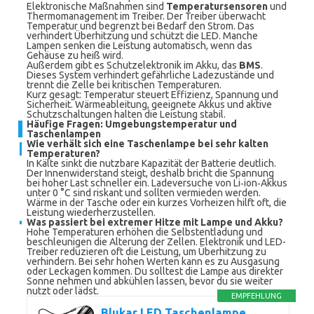
Elektronische Maßnahmen sind
Temperatursensoren
und
Thermomanagement im Treiber. Der Treiber überwacht
Temperatur und begrenzt bei Bedarf den Strom. Das
verhindert Überhitzung und schützt die LED. Manche
Lampen senken die Leistung automatisch, wenn das
Gehäuse zu heiß wird.
Außerdem gibt es Schutzelektronik im Akku, das
BMS
.
Dieses System verhindert gefährliche Ladezustände und
trennt die Zelle bei kritischen Temperaturen.
Kurz gesagt: Temperatur steuert Effizienz, Spannung und
Sicherheit. Wärmeableitung, geeignete Akkus und aktive
Schutzschaltungen halten die Leistung stabil.
Häufige Fragen: Umgebungstemperatur und
Taschenlampen
Wie verhält sich eine Taschenlampe bei sehr kalten
Temperaturen?
In Kälte sinkt die nutzbare Kapazität der Batterie deutlich.
Der Innenwiderstand steigt, deshalb bricht die Spannung
bei hoher Last schneller ein. Ladeversuche von Li‑ion‑Akkus
unter 0 °C sind riskant und sollten vermieden werden.
Wärme in der Tasche oder ein kurzes Vorheizen hilft oft, die
Leistung wiederherzustellen.
Was passiert bei extremer Hitze mit Lampe und Akku?
Hohe Temperaturen erhöhen die Selbstentladung und
beschleunigen die Alterung der Zellen. Elektronik und LED-
Treiber reduzieren oft die Leistung, um Überhitzung zu
verhindern. Bei sehr hohen Werten kann es zu Ausgasung
oder Leckagen kommen. Du solltest die Lampe aus direkter
Sonne nehmen und abkühlen lassen, bevor du sie weiter
nutzt oder lädst.
EMPFEHLUNG
Blukar LED Taschenlampe