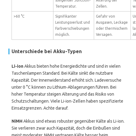
steigender Junction-
Alterung der
T
Temperatur.
Zellen.
w
>60 °C
Signifikanter
Gefahr von
U
Leistungsverlust und
Ausgasen, Leckage
s
Farbverschiebungen
oder thermischem
l
möglich.
Versagen.
A
Unterschiede bei Akku-Typen
Li-ion
Akkus bieten hohe Energiedichte und sind in vielen
Taschenlampen Standard. Bei Kälte sinkt die nutzbare
Kapazität. Der Innenwiderstand erhöht sich. Ladeversuche
unter 0 °C können zu Lithium-Ablagerungen führen. Bei
hoher Temperatur steigen Alterung und das Risiko von
Schutzschaltungen. Viele Li-ion-Zellen haben spezifizierte
Einsatzgrenzen. Achte darauf.
NiMH
Akkus sind etwas robuster gegenüber Kälte als Li-ion.
Sie verlieren zwar auch Kapazität, doch die Einbußen sind
meist moderater. NiMH vertragen Kälte besser beim