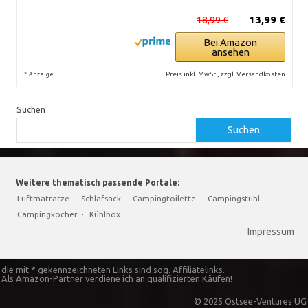
18,99 €
13,99 €
Bei Amazon
ansehen
*
Preis inkl. MwSt., zzgl. Versandkosten
Anzeige
Suchen
Suchen
Weitere thematisch passende Portale:
Luftmatratze
·
Schlafsack
·
Campingtoilette
·
Campingstuhl
·
Campingkocher
·
Kühlbox
Impressum
die mit * gekennzeichneten Links sind sog. Affiliatelinks.
Als Amazon-Partner verdiene ich an qualifizierten Käufen!
© 2025 Ostsee-Ventures UG