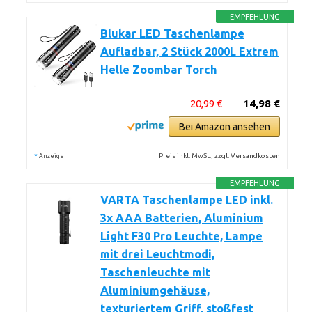
EMPFEHLUNG
Blukar LED Taschenlampe
Aufladbar, 2 Stück 2000L Extrem
Helle Zoombar Torch
20,99 €
14,98 €
Bei Amazon ansehen
*
Preis inkl. MwSt., zzgl. Versandkosten
Anzeige
EMPFEHLUNG
VARTA Taschenlampe LED inkl.
3x AAA Batterien, Aluminium
Light F30 Pro Leuchte, Lampe
mit drei Leuchtmodi,
Taschenleuchte mit
Aluminiumgehäuse,
texturiertem Griff, stoßfest