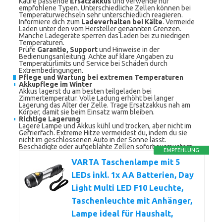
Kaufe passende
Ersatzakkus
und verwende nur
empfohlene Typen. Unterschiedliche Zellen können bei
Temperaturwechseln sehr unterschiedlich reagieren.
Informiere dich zum
Ladeverhalten bei Kälte
. Vermeide
Laden unter den vom Hersteller genannten Grenzen.
Manche Ladegeräte sperren das Laden bei zu niedrigen
Temperaturen.
Prüfe
Garantie, Support
und Hinweise in der
Bedienungsanleitung. Achte auf klare Angaben zu
Temperaturlimits und Service bei Schäden durch
Extrembedingungen.
Pflege und Wartung bei extremen Temperaturen
Akkupflege im Winter
Akkus lagerst du am besten teilgeladen bei
Zimmertemperatur. Volle Ladung erhöht bei langer
Lagerung das Alter der Zelle. Trage Ersatzakkus nah am
Körper, damit sie beim Einsatz warm bleiben.
Richtige Lagerung
Lagere Lampe und Akkus kühl und trocken, aber nicht im
Gefrierfach. Extreme Hitze vermeidest du, indem du sie
nicht im geschlossenen Auto in der Sonne lässt.
Beschädigte oder aufgeblähte Zellen sofort ausmustern.
EMPFEHLUNG
VARTA Taschenlampe mit 5
LEDs inkl. 1x AA Batterien, Day
Light Multi LED F10 Leuchte,
Taschenleuchte mit Anhänger,
Lampe ideal für Haushalt,