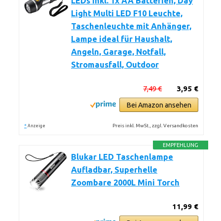
LEDs inkl. 1x AA Batterien, Day
Light Multi LED F10 Leuchte,
Taschenleuchte mit Anhänger,
Lampe ideal für Haushalt,
Angeln, Garage, Notfall,
Stromausfall, Outdoor
7,49 €
3,95 €
Bei Amazon ansehen
*
Preis inkl. MwSt., zzgl. Versandkosten
Anzeige
EMPFEHLUNG
Blukar LED Taschenlampe
Aufladbar, Superhelle
Zoombare 2000L Mini Torch
11,99 €