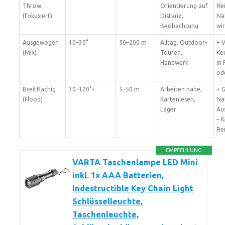
Throw
Orientierung auf
Re
(fokusiert)
Distanz,
Na
Beobachtung
wir
Ausgewogen
10–30°
50–200 m
Alltag, Outdoor-
+ V
(Mix)
Touren,
Ke
Handwerk
in
od
Breitflächig
30–120°+
5–50 m
Arbeiten nahe,
+ 
(Flood)
Kartenlesen,
Na
Lager
Au
– 
Re
EMPFEHLUNG
VARTA Taschenlampe LED Mini
inkl. 1x AAA Batterien,
Indestructible Key Chain Light
Schlüsselleuchte,
Taschenleuchte,