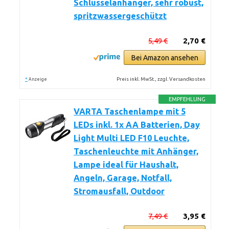
Schlüsselanhänger, sehr robust,
spritzwassergeschützt
5,49 €
2,70 €
Bei Amazon ansehen
*
Preis inkl. MwSt., zzgl. Versandkosten
Anzeige
EMPFEHLUNG
VARTA Taschenlampe mit 5
LEDs inkl. 1x AA Batterien, Day
Light Multi LED F10 Leuchte,
Taschenleuchte mit Anhänger,
Lampe ideal für Haushalt,
Angeln, Garage, Notfall,
Stromausfall, Outdoor
7,49 €
3,95 €