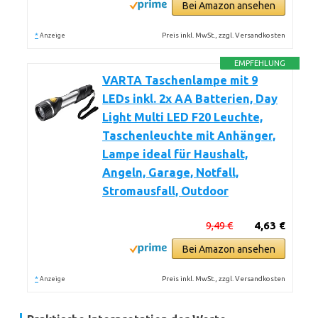
Bei Amazon ansehen
*
Preis inkl. MwSt., zzgl. Versandkosten
Anzeige
EMPFEHLUNG
VARTA Taschenlampe mit 9
LEDs inkl. 2x AA Batterien, Day
Light Multi LED F20 Leuchte,
Taschenleuchte mit Anhänger,
Lampe ideal für Haushalt,
Angeln, Garage, Notfall,
Stromausfall, Outdoor
9,49 €
4,63 €
Bei Amazon ansehen
*
Preis inkl. MwSt., zzgl. Versandkosten
Anzeige