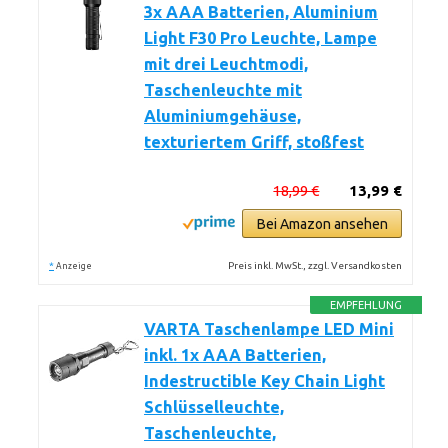
3x AAA Batterien, Aluminium
Light F30 Pro Leuchte, Lampe
mit drei Leuchtmodi,
Taschenleuchte mit
Aluminiumgehäuse,
texturiertem Griff, stoßfest
18,99 €
13,99 €
Bei Amazon ansehen
*
Preis inkl. MwSt., zzgl. Versandkosten
Anzeige
EMPFEHLUNG
VARTA Taschenlampe LED Mini
inkl. 1x AAA Batterien,
Indestructible Key Chain Light
Schlüsselleuchte,
Taschenleuchte,