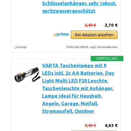
Schlüsselanhänger, sehr robust,
spritzwassergeschützt
5,49 €
2,70 €
Bei Amazon ansehen
*
Preis inkl. MwSt., zzgl. Versandkosten
Anzeige
EMPFEHLUNG
VARTA Taschenlampe mit 9
LEDs inkl. 2x AA Batterien, Day
Light Multi LED F20 Leuchte,
Taschenleuchte mit Anhänger,
Lampe ideal für Haushalt,
Angeln, Garage, Notfall,
Stromausfall, Outdoor
9,49 €
4,63 €