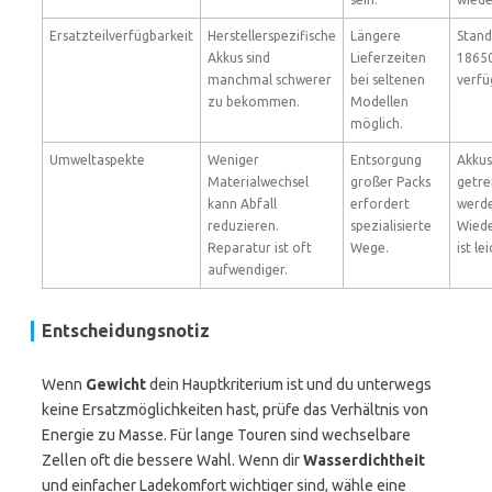
Ersatzteilverfügbarkeit
Herstellerspezifische
Längere
Stand
Akkus sind
Lieferzeiten
18650
manchmal schwerer
bei seltenen
verfü
zu bekommen.
Modellen
möglich.
Umweltaspekte
Weniger
Entsorgung
Akku
Materialwechsel
großer Packs
getre
kann Abfall
erfordert
werd
reduzieren.
spezialisierte
Wied
Reparatur ist oft
Wege.
ist le
aufwendiger.
Entscheidungsnotiz
Wenn
Gewicht
dein Hauptkriterium ist und du unterwegs
keine Ersatzmöglichkeiten hast, prüfe das Verhältnis von
Energie zu Masse. Für lange Touren sind wechselbare
Zellen oft die bessere Wahl. Wenn dir
Wasserdichtheit
und einfacher Ladekomfort wichtiger sind, wähle eine