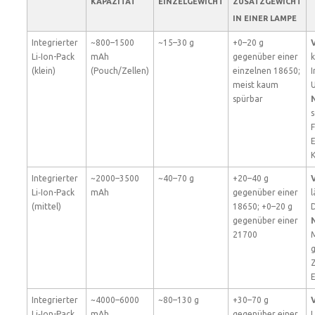
KAPAZITÄT
EINZELGEWICHT
ZUSATZGEWICHT
IN EINER LAMPE
Integrierter
~800–1500
~15–30 g
+0–20 g
V
Li‑Ion-Pack
mAh
gegenüber einer
(klein)
(Pouch/Zellen)
einzelnen 18650;
I
meist kaum
spürbar
s
F
E
Integrierter
~2000–3500
~40–70 g
+20–40 g
V
Li‑Ion-Pack
mAh
gegenüber einer
l
(mittel)
18650; +0–20 g
D
gegenüber einer
21700
Z
Integrierter
~4000–6000
~80–130 g
+30–70 g
V
Li‑Ion-Pack
mAh
gegenüber einer