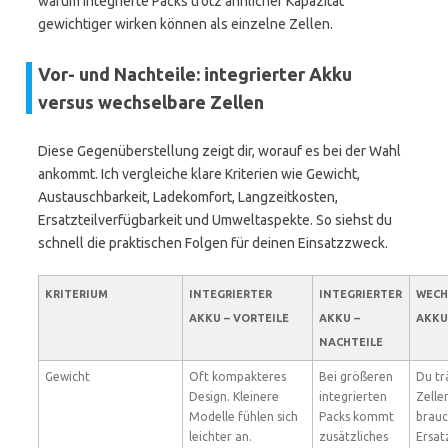
warum integrierte Packs trotz ähnlicher Kapazität
gewichtiger wirken können als einzelne Zellen.
Vor- und Nachteile: integrierter Akku
versus wechselbare Zellen
Diese Gegenüberstellung zeigt dir, worauf es bei der Wahl
ankommt. Ich vergleiche klare Kriterien wie Gewicht,
Austauschbarkeit, Ladekomfort, Langzeitkosten,
Ersatzteilverfügbarkeit und Umweltaspekte. So siehst du
schnell die praktischen Folgen für deinen Einsatzzweck.
KRITERIUM
INTEGRIERTER
INTEGRIERTER
WECH
AKKU – VORTEILE
AKKU –
AKKU
NACHTEILE
Gewicht
Oft kompakteres
Bei größeren
Du tr
Design. Kleinere
integrierten
Zelle
Modelle fühlen sich
Packs kommt
brauc
leichter an.
zusätzliches
Ersat