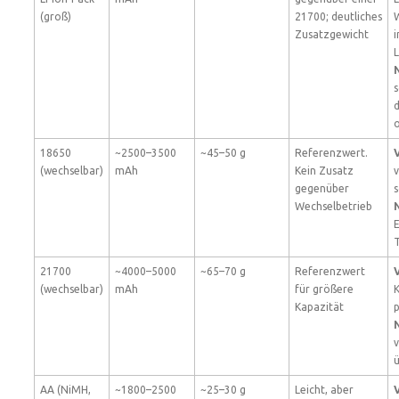
(groß)
21700; deutliches
W
Zusatzgewicht
i
L
s
18650
~2500–3500
~45–50 g
Referenzwert.
V
(wechselbar)
mAh
Kein Zusatz
v
gegenüber
s
Wechselbetrieb
E
21700
~4000–5000
~65–70 g
Referenzwert
V
(wechselbar)
mAh
für größere
K
Kapazität
p
v
ü
AA (NiMH,
~1800–2500
~25–30 g
Leicht, aber
V