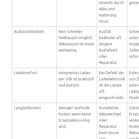
Gewicht durch
gezie
Akku und
Halterung
hinzu.
Austauschbarkeit
Kein schneller
Ausfall
Schne
Feldtausch möglich.
bedeutet oft
unte
Akkutausch ist meist
längere
mögli
werkseitig.
Ausfallzeit
Zelle
oder
sofor
Reparatur.
Ladekomfort
Integriertes Laden
Bei Defekt der
Exter
per USB ist praktisch
Ladeelektronik
von Z
und einfach.
ist die Lampe
exte
oft
Ladeg
eingeschränkt.
flexib
Langzeitkosten
Weniger laufende
Kompletter
Günst
Kosten wenn keine
Akkuwechsel
Ersat
Ersatzakkus nötig
oder
senke
sind.
Reparatur
Koste
kann teurer
Akkus
sein.
wied