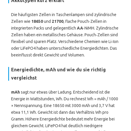
Akkutypen kurz erklärt
Die häufigsten Zellen in Taschenlampen sind zylindrische
Zellen wie
18650
und
21700
, flache Pouch‑Zellen in
integrierten Packs und gelegentlich
AA
-NiMH. Zylindrische
Zellen haben ein metallisches Gehäuse. Pouch‑Zellen sind
flexibel und sparen Platz. Verschiedene Chemien wie Li‑Ion
oder LiFePO4 haben unterschiedliche Energiedichten. Das
beeinflusst direkt Gewicht und Volumen.
Energiedichte, mAh und wie du sie richtig
vergleichst
mAh
sagt nur etwas über Ladung. Entscheidend ist die
Energie in Wattstunden, Wh. Du rechnest Wh = mAh / 1000
× Nennspannung. Eine 18650 mit 3000 mAh und 3,7 V hat
etwa 11,1 Wh. Gewicht ist dann das Verhältnis Wh pro
Gramm. Höhere Energiedichte bedeutet mehr Energie bei
gleichem Gewicht. LiFePO4 hat deutlich niedrigere