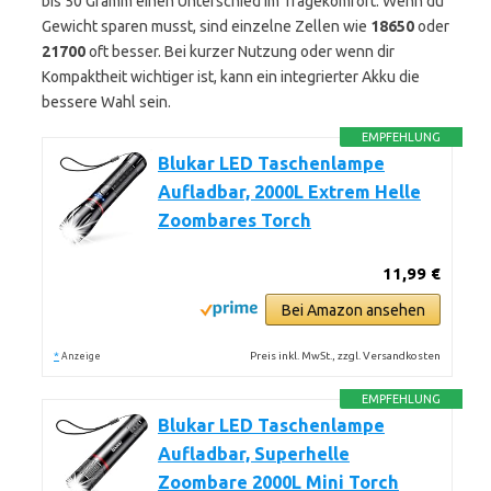
bis 50 Gramm einen Unterschied im Tragekomfort. Wenn du
Gewicht sparen musst, sind einzelne Zellen wie
18650
oder
21700
oft besser. Bei kurzer Nutzung oder wenn dir
Kompaktheit wichtiger ist, kann ein integrierter Akku die
bessere Wahl sein.
EMPFEHLUNG
Blukar LED Taschenlampe
Aufladbar, 2000L Extrem Helle
Zoombares Torch
11,99 €
Bei Amazon ansehen
*
Preis inkl. MwSt., zzgl. Versandkosten
Anzeige
EMPFEHLUNG
Blukar LED Taschenlampe
Aufladbar, Superhelle
Zoombare 2000L Mini Torch