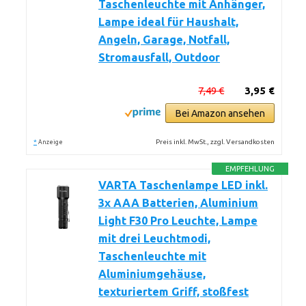
Taschenleuchte mit Anhänger,
Lampe ideal für Haushalt,
Angeln, Garage, Notfall,
Stromausfall, Outdoor
7,49 €
3,95 €
Bei Amazon ansehen
*
Preis inkl. MwSt., zzgl. Versandkosten
Anzeige
EMPFEHLUNG
VARTA Taschenlampe LED inkl.
3x AAA Batterien, Aluminium
Light F30 Pro Leuchte, Lampe
mit drei Leuchtmodi,
Taschenleuchte mit
Aluminiumgehäuse,
texturiertem Griff, stoßfest