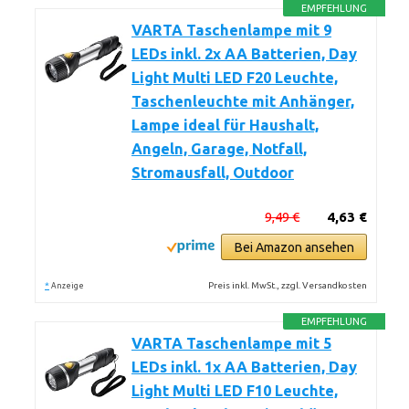
EMPFEHLUNG
VARTA Taschenlampe mit 9
LEDs inkl. 2x AA Batterien, Day
Light Multi LED F20 Leuchte,
Taschenleuchte mit Anhänger,
Lampe ideal für Haushalt,
Angeln, Garage, Notfall,
Stromausfall, Outdoor
9,49 €
4,63 €
Bei Amazon ansehen
*
Preis inkl. MwSt., zzgl. Versandkosten
Anzeige
EMPFEHLUNG
VARTA Taschenlampe mit 5
LEDs inkl. 1x AA Batterien, Day
Light Multi LED F10 Leuchte,