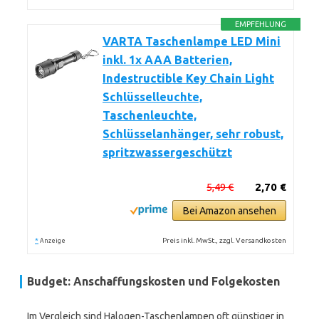
EMPFEHLUNG
VARTA Taschenlampe LED Mini
inkl. 1x AAA Batterien,
Indestructible Key Chain Light
Schlüsselleuchte,
Taschenleuchte,
Schlüsselanhänger, sehr robust,
spritzwassergeschützt
5,49 €
2,70 €
Bei Amazon ansehen
*
Preis inkl. MwSt., zzgl. Versandkosten
Anzeige
Budget: Anschaffungskosten und Folgekosten
Im Vergleich sind Halogen-Taschenlampen oft günstiger in