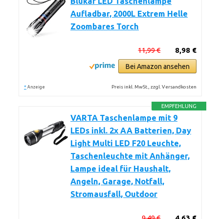
Blukar LED Taschenlampe
Aufladbar, 2000L Extrem Helle
Zoombares Torch
11,99 €
8,98 €
Bei Amazon ansehen
*
Preis inkl. MwSt., zzgl. Versandkosten
Anzeige
EMPFEHLUNG
VARTA Taschenlampe mit 9
LEDs inkl. 2x AA Batterien, Day
Light Multi LED F20 Leuchte,
Taschenleuchte mit Anhänger,
Lampe ideal für Haushalt,
Angeln, Garage, Notfall,
Stromausfall, Outdoor
9,49 €
4,63 €