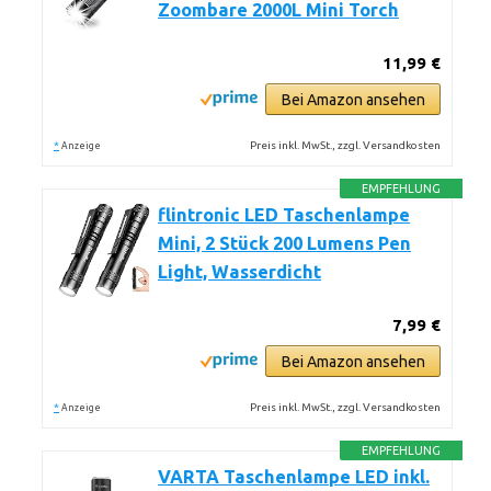
Zoombare 2000L Mini Torch
11,99 €
Bei Amazon ansehen
*
Preis inkl. MwSt., zzgl. Versandkosten
Anzeige
EMPFEHLUNG
flintronic LED Taschenlampe
Mini, 2 Stück 200 Lumens Pen
Light, Wasserdicht
7,99 €
Bei Amazon ansehen
*
Preis inkl. MwSt., zzgl. Versandkosten
Anzeige
EMPFEHLUNG
VARTA Taschenlampe LED inkl.