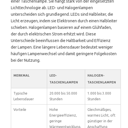
einer Taschenlampe. Sie hängt stark von der eingesetzten
Lichttechnologie ab. LED- und Halogenlampen
unterscheiden sich grundlegend. LEDs sind Halbleiter, die
Licht erzeugen, indem sie Elektronen durch einen Halbleiter
schieben. Halogenlampen basieren auf einem Glühfaden,
der durch elektrischen Strom erhitzt wird. Diese
Unterschiede beeinflussen die Haltbarkeit und Effizienz
der Lampen. Eine längere Lebensdauer bedeutet weniger
häufigen Lampenwechsel und damit geringere Folgekosten
bei der Nutzung.
MERKMAL
LED-
HALOGEN-
TASCHENLAMPEN
TASCHENLAMPEN
Typische
20.000 bis 50.000
1.000 bis 3.000
Lebensdauer
Stunden
Stunden
Vorteile
Hohe
Gleichmäßiges,
Energieeffizienz,
warmes Licht, oft
geringe
günstiger in der
Wärmeentwicklung,
Anschaffung