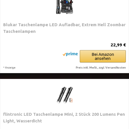
Blukar Taschenlampe LED Aufladbar, Extrem Hell Zoombar
Taschenlampen
22,99 €
Bei Amazon
ansehen
*
Preis inkl. MwSt., zzgl. Versandkosten
Anzeige
flintronic LED Taschenlampe Mini, 2 Stück 200 Lumens Pen
Light, Wasserdicht