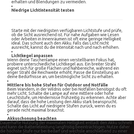
erhalten und Blendungen zu vermeiden.
Niedrige Lichtintensität testen
Starte mit der niedrigsten verfügbaren Lichtstufe und prüfe,
ob die Sicht ausreichend ist. Für nahe Aufgaben wie Lesen
oder Arbeiten in Innenräumen ist oft eine geringe Helligkeit
ideal. Das schont auch den Akku. Falls das Licht nicht
ausreicht, kannst du die Intensität nach und nach erhöhen.
Lichtkegel anpassen
Wenn deine Taschenlampe einen verstellbaren Fokus hat,
probiere unterschiedliche Lichtkegel aus. Ein breiter Strahl
eignet sich für große Flächen und Nahbereiche, während ein
enger Strahl die Reichweite erhöht. Passe die Einstellung an
deine Bedürfnisse an, um bestmögliche Sicht zu erhalten.
Mittlere bis hohe Stufen für Outdoor und Notfälle
Beim Wandern, in der Wildnis oder bei Notfällen benötigst du oft
mehr Licht. Schalte die Lampe auf eine mittlere oder hohe
Leuchtstufe, um Hindernisse frühzeitig zu erkennen. Achte aber
darauf, dass die hohe Leistung den Akku stark beansprucht.
Schalte das Licht auf niedrigere Stufen zurück, wenn du es
gerade nicht maximal brauchst.
Akkuschonung beachten
Dauerhafte Nutzung der maximalen Helligkeit entlädt den Akku schnell
und kann die Batterieleistung langfristig beeinträchtigen. Nutze daher
die höchste Stufe nur bei Bedarf und wechsle anschließend zu einer