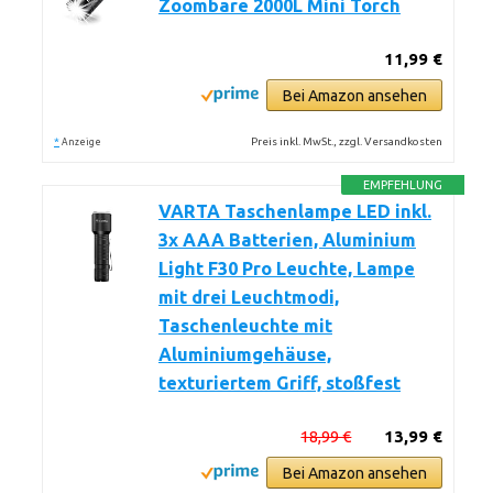
Zoombare 2000L Mini Torch
11,99 €
Bei Amazon ansehen
*
Preis inkl. MwSt., zzgl. Versandkosten
Anzeige
EMPFEHLUNG
VARTA Taschenlampe LED inkl.
3x AAA Batterien, Aluminium
Light F30 Pro Leuchte, Lampe
mit drei Leuchtmodi,
Taschenleuchte mit
Aluminiumgehäuse,
texturiertem Griff, stoßfest
18,99 €
13,99 €
Bei Amazon ansehen