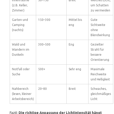
Innenräume
50–150
Breit
Weiches Licht,
(z.B. Keller,
um Schatten
Zimmer)
zu vermeiden
Garten und
150–300
Mittel bis
Gute
Camping
eng
Sichtweite
(nachts)
ohne
Blendwirkung
Wald und
300–500
Eng
Gezielter
Wandern im
Strahl für
Dunkeln
bessere
Orientierung
Notfall oder
500+
Sehr eng
Maximale
Suche
Reichweite
und Helligkeit
Nahbereich
20–80
Breit
Schwaches,
(lesen, kleiner
gleichmäßiges
Arbeitsbereich)
Licht
Fazit:
Die richtige Anpassung der Lichtintensität hängt