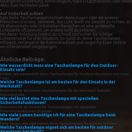
niedrigeren Einstellung. Wenn möglich, habe Ersatzbatterien oder einen
Akku zum Nachladen parat.
Auf Sicherheit achten
Sehr helle Taschenlampen können deine Augen oder die anderer
Menschen blenden. Vermeide, das Licht direkt ins Gesicht zu richten. Im
Straßenverkehr oder in belebten Bereichen ist eine gedämpfte
Lichtstärke oft sinnvoll, um andere nicht zu irritieren.
Mit dieser Anleitung findest du schnell und sicher die richtige
Lichtintensität für jede Situation. So nutzt du deine Taschenlampe
effizient, verlängerst die Batterielaufzeit und sorgst für klare Sicht in
verschiedensten Umgebungen.
Ähnliche Beiträge:
Wie wasserdicht muss eine Taschenlampe für den Outdoor-
Einsatz sein?
Erfahre, wie wasserdicht deine Taschenlampe für Outdoor-Abenteuer sein muss.
Tipps...
Welche Taschenlampe ist am besten für den Einsatz in der
Werkstatt?
Entdecken Sie die besten Taschenlampen für die Werkstatt! Robuste,
leistungsstarke...
Wie viel kostet eine Taschenlampe mit speziellen
Sicherheitsfunktionen?
Entdecken Sie die Kosten für Taschenlampen mit speziellen
Sicherheitsfunktionen! Schützen...
Wie viele Lumen benötige ich für eine Taschenlampe beim
Wandern?
Finde heraus, wie viele Lumen deine Taschenlampe für sicheres Wandern...
Welche Taschenlampe eignet sich am besten für outdoor
Abenteuer bei Nacht?