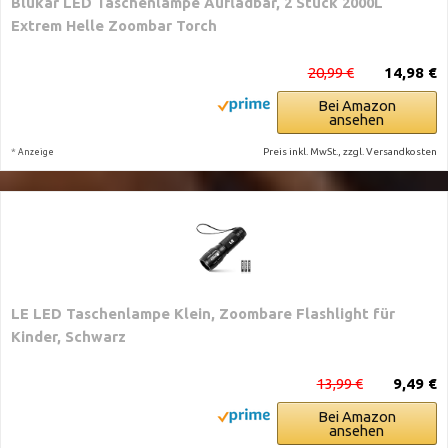
Blukar LED Taschenlampe Aufladbar, 2 Stück 2000L
Extrem Helle Zoombar Torch
20,99 €
14,98 €
Bei Amazon
ansehen
*
Preis inkl. MwSt., zzgl. Versandkosten
Anzeige
LE LED Taschenlampe Klein, Zoombare Flashlight für
Kinder, Schwarz
13,99 €
9,49 €
Bei Amazon
ansehen