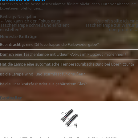
Entdecken Sie die beste Taschenlampe für Ihre nächtlichen Outdoor-Abenteuer!
Expertenempfehlungen...
Beitrags-Navigation
←
Wie kann ich den Fokus einer
Wie oft sollte ich eine
Taschenlampe schnell und effizient
Taschenlampe zur Wartung
einstellen?
überprüfen?
→
Neueste Beiträge
Beeinträchtigt eine Diffusorkappe die Farbwiedergabe?
Darf ich eine Taschenlampe mit Lithium-Akkus im Flugzeug mitnehmen?
Hat die Lampe eine automatische Temperaturabschaltung bei Überhitzung?
Ist die Lampe wind- und sturmfest für draußen?
Ist die Linse kratzfest oder aus gehärtetem Glas?
Bestseller