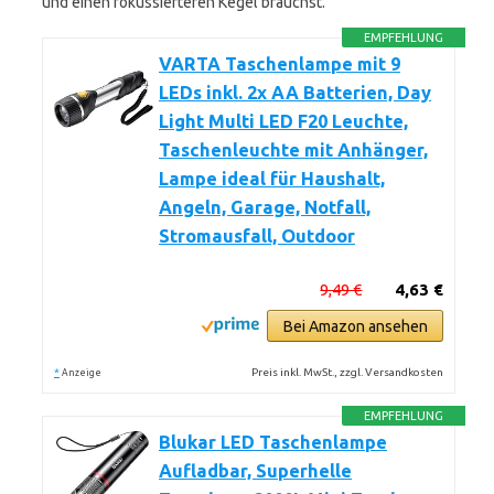
und einen fokussierteren Kegel brauchst.
EMPFEHLUNG
VARTA Taschenlampe mit 9
LEDs inkl. 2x AA Batterien, Day
Light Multi LED F20 Leuchte,
Taschenleuchte mit Anhänger,
Lampe ideal für Haushalt,
Angeln, Garage, Notfall,
Stromausfall, Outdoor
9,49 €
4,63 €
Bei Amazon ansehen
*
Preis inkl. MwSt., zzgl. Versandkosten
Anzeige
EMPFEHLUNG
Blukar LED Taschenlampe
Aufladbar, Superhelle