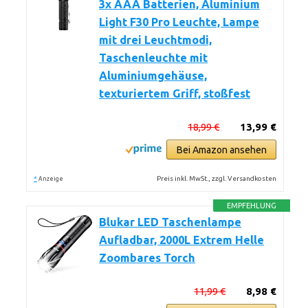
3x AAA Batterien, Aluminium
Light F30 Pro Leuchte, Lampe
mit drei Leuchtmodi,
Taschenleuchte mit
Aluminiumgehäuse,
texturiertem Griff, stoßfest
18,99 €
13,99 €
Bei Amazon ansehen
*
Preis inkl. MwSt., zzgl. Versandkosten
Anzeige
EMPFEHLUNG
Blukar LED Taschenlampe
Aufladbar, 2000L Extrem Helle
Zoombares Torch
11,99 €
8,98 €