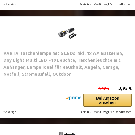
*
Preis inkl. MwSt., zzgl. Versandkosten
Anzeige
VARTA Taschenlampe mit 5 LEDs inkl. 1x AA Batterien,
Day Light Multi LED F10 Leuchte, Taschenleuchte mit
Anhänger, Lampe ideal für Haushalt, Angeln, Garage,
Notfall, Stromausfall, Outdoor
7,49 €
3,95 €
Bei Amazon
ansehen
*
Preis inkl. MwSt., zzgl. Versandkosten
Anzeige