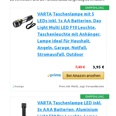
EMPFEHLUNG
VARTA Taschenlampe mit 5
LEDs inkl. 1x AA Batterien, Day
Light Multi LED F10 Leuchte,
Taschenleuchte mit Anhänger,
Lampe ideal für Haushalt,
Angeln, Garage, Notfall,
Stromausfall, Outdoor
7,49 €
3,95 €
Bei Amazon ansehen
*
Preis inkl. MwSt., zzgl. Versandkosten
Anzeige
EMPFEHLUNG
VARTA Taschenlampe LED inkl.
3x AAA Batterien, Aluminium