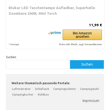
Blukar LED Taschenlampe Aufladbar, Superhelle
Zoombare 2000L Mini Torch
11,99 €
Bei Amazon
ansehen
*
Preis inkl. MwSt., zzgl. Versandkosten
Anzeige
Suchen
Suchen
Weitere thematisch passende Portale:
Luftmatratze
·
Schlafsack
·
Campingtoilette
·
Campingstuhl
·
Campingkocher
·
Kühlbox
Impressum