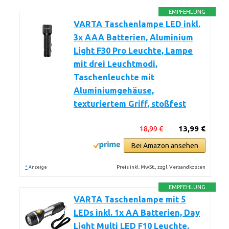
EMPFEHLUNG
VARTA Taschenlampe LED inkl.
3x AAA Batterien, Aluminium
Light F30 Pro Leuchte, Lampe
mit drei Leuchtmodi,
Taschenleuchte mit
Aluminiumgehäuse,
texturiertem Griff, stoßfest
18,99 €
13,99 €
Bei Amazon ansehen
*
Preis inkl. MwSt., zzgl. Versandkosten
Anzeige
EMPFEHLUNG
VARTA Taschenlampe mit 5
LEDs inkl. 1x AA Batterien, Day
Light Multi LED F10 Leuchte,