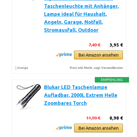
Taschenleuchte mit Anhänger,
Lampe ideal für Haushalt,
Angeln, Garage, Notfall,
Stromausfall, Outdoor
7,49 €
3,95 €
Bei Amazon ansehen
*
Preis inkl. MwSt., zzgl. Versandkosten
Anzeige
EMPFEHLUNG
Blukar LED Taschenlampe
Aufladbar, 2000L Extrem Helle
Zoombares Torch
11,99 €
8,98 €
Bei Amazon ansehen