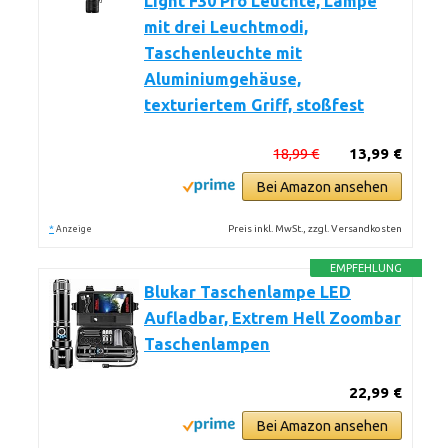
Light F30 Pro Leuchte, Lampe
mit drei Leuchtmodi,
Taschenleuchte mit
Aluminiumgehäuse,
texturiertem Griff, stoßfest
18,99 €
13,99 €
Bei Amazon ansehen
*
Preis inkl. MwSt., zzgl. Versandkosten
Anzeige
EMPFEHLUNG
Blukar Taschenlampe LED
Aufladbar, Extrem Hell Zoombar
Taschenlampen
22,99 €
Bei Amazon ansehen