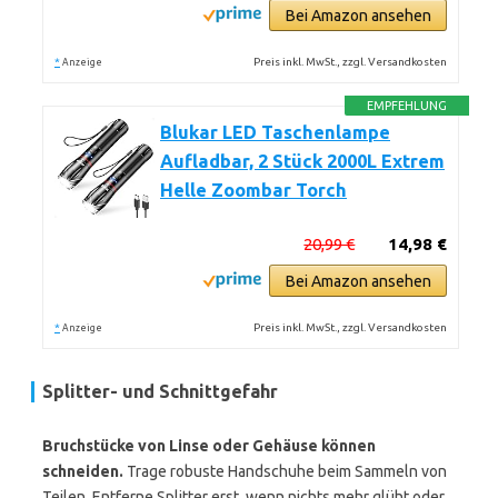
Bei Amazon ansehen
*
Preis inkl. MwSt., zzgl. Versandkosten
Anzeige
EMPFEHLUNG
Blukar LED Taschenlampe
Aufladbar, 2 Stück 2000L Extrem
Helle Zoombar Torch
20,99 €
14,98 €
Bei Amazon ansehen
*
Preis inkl. MwSt., zzgl. Versandkosten
Anzeige
Splitter- und Schnittgefahr
Bruchstücke von Linse oder Gehäuse können
schneiden.
Trage robuste Handschuhe beim Sammeln von
Teilen. Entferne Splitter erst, wenn nichts mehr glüht oder