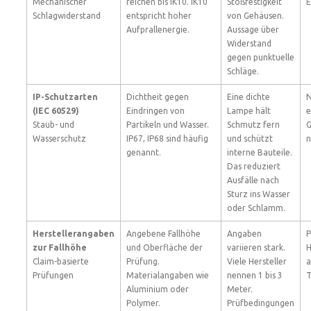
Mechanischer
reichen bis IK10. IK10
Stoßfestigkeit
E
Schlagwiderstand
entspricht hoher
von Gehäusen.
Aufprallenergie.
Aussage über
Widerstand
gegen punktuelle
Schläge.
IP-Schutzarten
Dichtheit gegen
Eine dichte
N
(IEC 60529)
Eindringen von
Lampe hält
e
Staub- und
Partikeln und Wasser.
Schmutz fern
G
Wasserschutz
IP67, IP68 sind häufig
und schützt
n
genannt.
interne Bauteile.
Das reduziert
Ausfälle nach
Sturz ins Wasser
oder Schlamm.
Herstellerangaben
Angebene Fallhöhe
Angaben
P
zur Fallhöhe
und Oberfläche der
variieren stark.
H
Claim-basierte
Prüfung.
Viele Hersteller
a
Prüfungen
Materialangaben wie
nennen 1 bis 3
T
Aluminium oder
Meter.
Polymer.
Prüfbedingungen