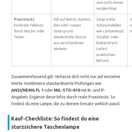
sind nicht immer
vergleichbar.
Praxistests
Fall auf Beton, Kanten,
Zeigt echte
S
Konkrete Falltests
Kies oder nassen
Schwachstellen
u
durch Nutzer oder
Untergrund.
wie Lampenkopf,
m
Tester
Wiederholte Stürze
Schalter oder
aus verschiedenen
Batteriefach.
Winkeln.
Liefert
praktischen
Befund.
Zusammenfassend gilt: Verlasse dich nicht nur auf einzelne
Werte. Kombiniere standardisierte Prüfungen wie
ANSI/NEMA FL 1
oder
MIL-STD-810
mit IK- und IP-
Angaben. Ergänze diese Infos durch reale Praxistests. So
findest du eine Lampe, die zu deinem Einsatz wirklich passt.
Kauf-Checkliste: So findest du eine
sturzsichere Taschenlampe