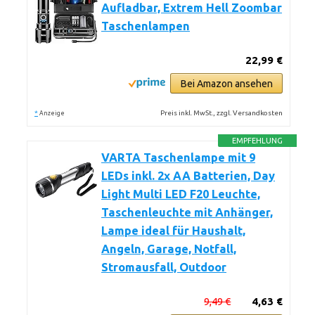
Aufladbar, Extrem Hell Zoombar
Taschenlampen
22,99 €
Bei Amazon ansehen
*
Preis inkl. MwSt., zzgl. Versandkosten
Anzeige
EMPFEHLUNG
VARTA Taschenlampe mit 9
LEDs inkl. 2x AA Batterien, Day
Light Multi LED F20 Leuchte,
Taschenleuchte mit Anhänger,
Lampe ideal für Haushalt,
Angeln, Garage, Notfall,
Stromausfall, Outdoor
9,49 €
4,63 €