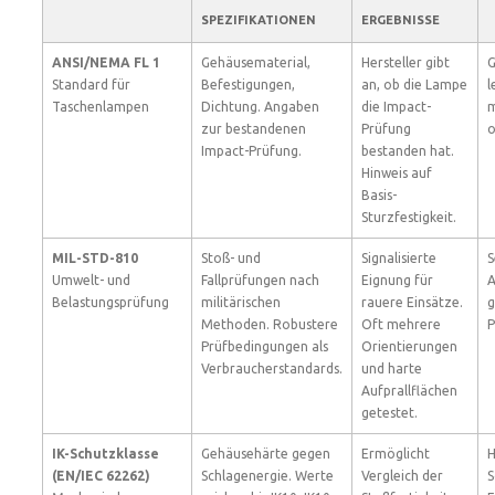
SPEZIFIKATIONEN
ERGEBNISSE
ANSI/NEMA FL 1
Gehäusematerial,
Hersteller gibt
G
Standard für
Befestigungen,
an, ob die Lampe
l
Taschenlampen
Dichtung. Angaben
die Impact-
m
zur bestandenen
Prüfung
o
Impact-Prüfung.
bestanden hat.
Hinweis auf
Basis-
Sturzfestigkeit.
MIL-STD-810
Stoß- und
Signalisierte
S
Umwelt- und
Fallprüfungen nach
Eignung für
A
Belastungsprüfung
militärischen
rauere Einsätze.
g
Methoden. Robustere
Oft mehrere
P
Prüfbedingungen als
Orientierungen
Verbraucherstandards.
und harte
Aufprallflächen
getestet.
IK-Schutzklasse
Gehäusehärte gegen
Ermöglicht
H
(EN/IEC 62262)
Schlagenergie. Werte
Vergleich der
S