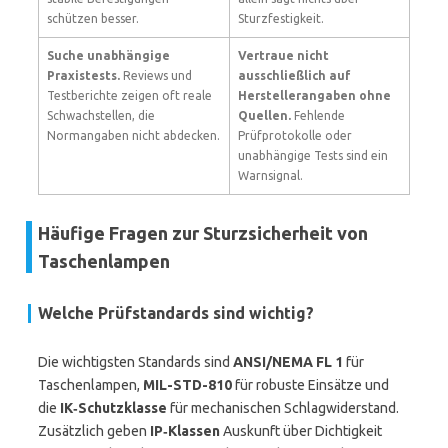
schützen besser.
Sturzfestigkeit.
Suche unabhängige
Vertraue nicht
Praxistests.
Reviews und
ausschließlich auf
Testberichte zeigen oft reale
Herstellerangaben ohne
Schwachstellen, die
Quellen.
Fehlende
Normangaben nicht abdecken.
Prüfprotokolle oder
unabhängige Tests sind ein
Warnsignal.
Häufige Fragen zur Sturzsicherheit von
Taschenlampen
Welche Prüfstandards sind wichtig?
Die wichtigsten Standards sind
ANSI/NEMA FL 1
für
Taschenlampen,
MIL-STD-810
für robuste Einsätze und
die
IK‑Schutzklasse
für mechanischen Schlagwiderstand.
Zusätzlich geben
IP‑Klassen
Auskunft über Dichtigkeit