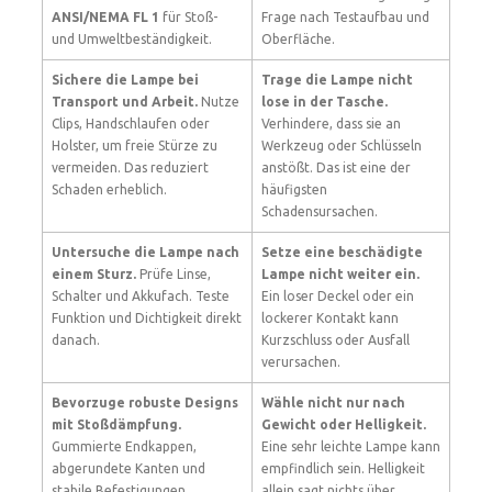
ANSI/NEMA FL 1
für Stoß-
Frage nach Testaufbau und
und Umweltbeständigkeit.
Oberfläche.
Sichere die Lampe bei
Trage die Lampe nicht
Transport und Arbeit.
Nutze
lose in der Tasche.
Clips, Handschlaufen oder
Verhindere, dass sie an
Holster, um freie Stürze zu
Werkzeug oder Schlüsseln
vermeiden. Das reduziert
anstößt. Das ist eine der
Schaden erheblich.
häufigsten
Schadensursachen.
Untersuche die Lampe nach
Setze eine beschädigte
einem Sturz.
Prüfe Linse,
Lampe nicht weiter ein.
Schalter und Akkufach. Teste
Ein loser Deckel oder ein
Funktion und Dichtigkeit direkt
lockerer Kontakt kann
danach.
Kurzschluss oder Ausfall
verursachen.
Bevorzuge robuste Designs
Wähle nicht nur nach
mit Stoßdämpfung.
Gewicht oder Helligkeit.
Gummierte Endkappen,
Eine sehr leichte Lampe kann
abgerundete Kanten und
empfindlich sein. Helligkeit
stabile Befestigungen
allein sagt nichts über