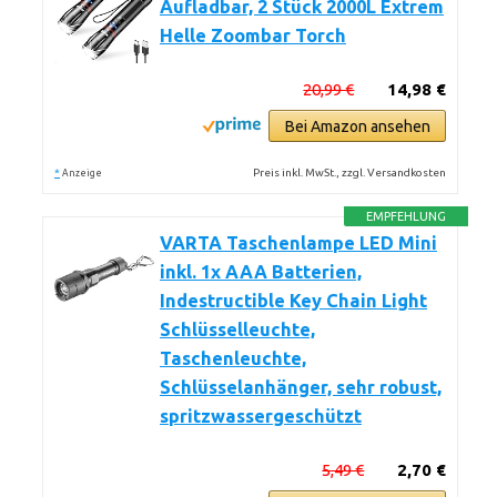
Aufladbar, 2 Stück 2000L Extrem
Helle Zoombar Torch
20,99 €
14,98 €
Bei Amazon ansehen
*
Preis inkl. MwSt., zzgl. Versandkosten
Anzeige
EMPFEHLUNG
VARTA Taschenlampe LED Mini
inkl. 1x AAA Batterien,
Indestructible Key Chain Light
Schlüsselleuchte,
Taschenleuchte,
Schlüsselanhänger, sehr robust,
spritzwassergeschützt
5,49 €
2,70 €