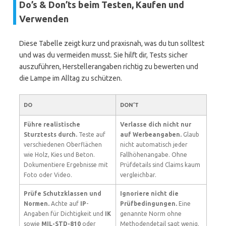
Do’s & Don’ts beim Testen, Kaufen und
Verwenden
Diese Tabelle zeigt kurz und praxisnah, was du tun solltest
und was du vermeiden musst. Sie hilft dir, Tests sicher
auszuführen, Herstellerangaben richtig zu bewerten und
die Lampe im Alltag zu schützen.
DO
DON’T
Führe realistische
Verlasse dich nicht nur
Sturztests durch.
Teste auf
auf Werbeangaben.
Glaub
verschiedenen Oberflächen
nicht automatisch jeder
wie Holz, Kies und Beton.
Fallhöhenangabe. Ohne
Dokumentiere Ergebnisse mit
Prüfdetails sind Claims kaum
Foto oder Video.
vergleichbar.
Prüfe Schutzklassen und
Ignoriere nicht die
Normen.
Achte auf
IP
-
Prüfbedingungen.
Eine
Angaben für Dichtigkeit und
IK
genannte Norm ohne
sowie
MIL-STD-810
oder
Methodendetail sagt wenig.