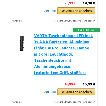
20,99 €
14,98 €
Bei Amazon ansehen
*
Preis inkl. MwSt., zzgl. Versandkosten
Anzeige
EMPFEHLUNG
VARTA Taschenlampe LED inkl.
3x AAA Batterien, Aluminium
Light F30 Pro Leuchte, Lampe
mit drei Leuchtmodi,
Taschenleuchte mit
Aluminiumgehäuse,
texturiertem Griff, stoßfest
18,99 €
13,99 €
Bei Amazon ansehen
*
Preis inkl. MwSt., zzgl. Versandkosten
Anzeige