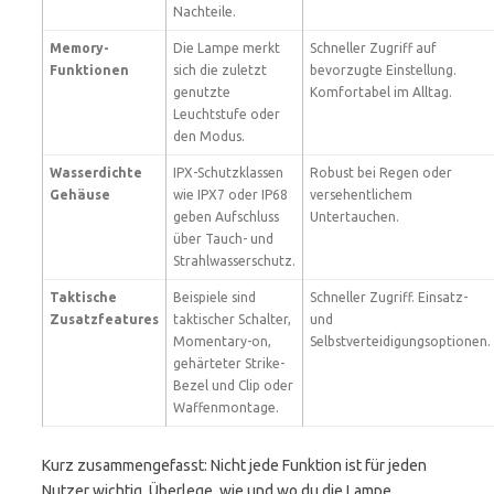
Nachteile.
Memory-
Die Lampe merkt
Schneller Zugriff auf
Funktionen
sich die zuletzt
bevorzugte Einstellung.
genutzte
Komfortabel im Alltag.
Leuchtstufe oder
den Modus.
Wasserdichte
IPX-Schutzklassen
Robust bei Regen oder
Gehäuse
wie IPX7 oder IP68
versehentlichem
geben Aufschluss
Untertauchen.
über Tauch- und
Strahlwasserschutz.
Taktische
Beispiele sind
Schneller Zugriff. Einsatz-
Zusatzfeatures
taktischer Schalter,
und
Momentary-on,
Selbstverteidigungsoptionen.
gehärteter Strike-
Bezel und Clip oder
Waffenmontage.
Kurz zusammengefasst: Nicht jede Funktion ist für jeden
Nutzer wichtig. Überlege, wie und wo du die Lampe