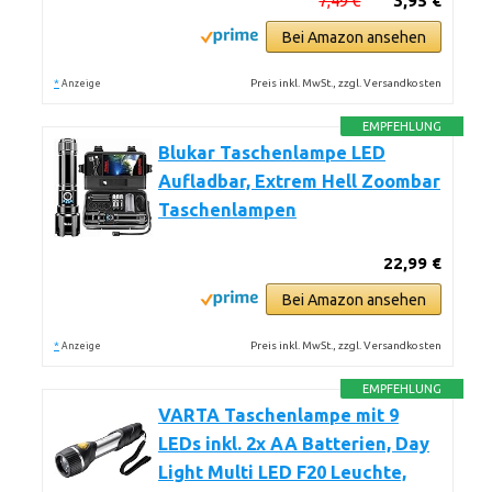
7,49 €
3,95 €
Bei Amazon ansehen
*
Preis inkl. MwSt., zzgl. Versandkosten
Anzeige
EMPFEHLUNG
Blukar Taschenlampe LED
Aufladbar, Extrem Hell Zoombar
Taschenlampen
22,99 €
Bei Amazon ansehen
*
Preis inkl. MwSt., zzgl. Versandkosten
Anzeige
EMPFEHLUNG
VARTA Taschenlampe mit 9
LEDs inkl. 2x AA Batterien, Day
Light Multi LED F20 Leuchte,