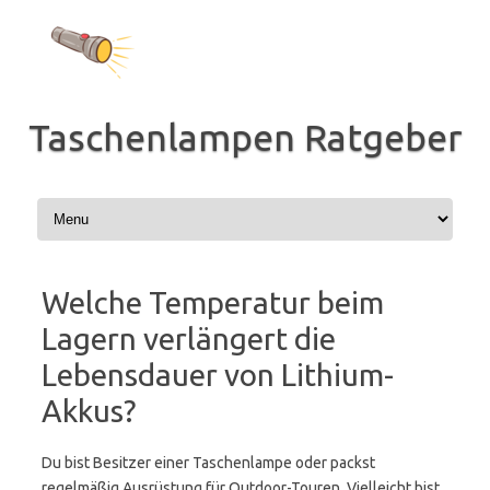
Zum
Inhalt
springen
Taschenlampen Ratgeber
Welche Temperatur beim
Lagern verlängert die
Lebensdauer von Lithium-
Akkus?
Du bist Besitzer einer Taschenlampe oder packst
regelmäßig Ausrüstung für Outdoor-Touren. Vielleicht bist