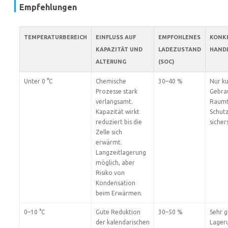
Empfehlungen
TEMPERATURBEREICH
EINFLUSS AUF
EMPFOHLENES
KONK
KAPAZITÄT UND
LADEZUSTAND
HAND
ALTERUNG
(SOC)
Unter 0 °C
Chemische
30–40 %
Nur ku
Prozesse stark
Gebra
verlangsamt.
Raumt
Kapazität wirkt
Schutz
reduziert bis die
sicher
Zelle sich
erwärmt.
Langzeitlagerung
möglich, aber
Risiko von
Kondensation
beim Erwärmen.
0–10 °C
Gute Reduktion
30–50 %
Sehr g
der kalendarischen
Lageru