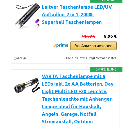
EMPFEHLUNG
Laitver Taschenlampe LED/UV
Aufladbar 2 in 1, 2000L
Superhell Taschenlampen
11,99 €
8,96 €
Bei Amazon ansehen
*
Preis inkl. MwSt., zzgl. Versandkosten
Anzeige
EMPFEHLUNG
VARTA Taschenlampe mit 9
LEDs inkl. 2x AA Batterien, Day
Light Multi LED F20 Leuchte,
Taschenleuchte mit Anhänger,
Lampe ideal für Haushalt,
Angeln, Garage, Notfall,
Stromausfall, Outdoor