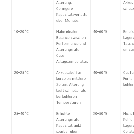
Alterung.
Akkus 
Geringere
schütz
Kapazitätsverluste
über Monate.
10–20 °C
Nahe idealer
40–60 %
Empfo
Balance zwischen
Lager
Performance und
Tasch
Alterungsrate.
umzus
Gute
Alltagstemperatur.
20–25 °C
Akzeptabel für
40–60 %
Gut fü
kurze bis mittlere
Für la
Zeiten. Alterung
kühler
läuft schneller als
bei kühleren
Temperaturen.
25–40 °C
Erhöhte
30–50 %
Nicht 
Alterungsrate.
Kühlun
Kapazität sinkt
Lagero
spürbar über
Gerät