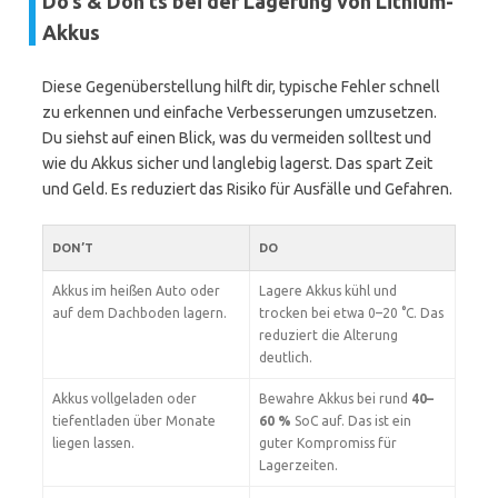
Do’s & Don’ts bei der Lagerung von Lithium-
Akkus
Diese Gegenüberstellung hilft dir, typische Fehler schnell
zu erkennen und einfache Verbesserungen umzusetzen.
Du siehst auf einen Blick, was du vermeiden solltest und
wie du Akkus sicher und langlebig lagerst. Das spart Zeit
und Geld. Es reduziert das Risiko für Ausfälle und Gefahren.
DON’T
DO
Akkus im heißen Auto oder
Lagere Akkus kühl und
auf dem Dachboden lagern.
trocken bei etwa 0–20 °C. Das
reduziert die Alterung
deutlich.
Akkus vollgeladen oder
Bewahre Akkus bei rund
40–
tiefentladen über Monate
60 %
SoC auf. Das ist ein
liegen lassen.
guter Kompromiss für
Lagerzeiten.