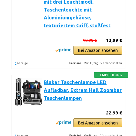
mit drei Leuchtmodi,
Taschenleuchte mit
Aluminiumgehäuse,
texturiertem Griff, stoßfest
18,99 €
13,99 €
Bei Amazon ansehen
*
Preis inkl. MwSt., zzgl. Versandkosten
Anzeige
EMPFEHLUNG
Blukar Taschenlampe LED
Aufladbar, Extrem Hell Zoombar
Taschenlampen
22,99 €
Bei Amazon ansehen
*
Preis inkl. MwSt., zzgl. Versandkosten
Anzeige