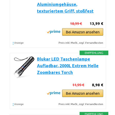
Aluminiumgehäuse,
texturiertem Griff, stoßfest
18,99 €
13,99 €
Bei Amazon ansehen
*
Preis inkl. MwSt., zzgl. Versandkosten
Anzeige
EMPFEHLUNG
Blukar LED Taschenlampe
Aufladbar, 2000L Extrem Helle
Zoombares Torch
11,99 €
8,98 €
Bei Amazon ansehen
*
Preis inkl. MwSt., zzgl. Versandkosten
Anzeige
EMPFEHLUNG