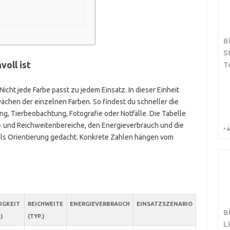
B
S
oll ist
T
icht jede Farbe passt zu jedem Einsatz. In dieser Einheit
wächen der einzelnen Farben. So findest du schneller die
ung, Tierbeobachtung, Fotografie oder Notfälle. Die Tabelle
ts- und Reichweitenbereiche, den Energieverbrauch und die
*
A
als Orientierung gedacht. Konkrete Zahlen hängen vom
IGKEIT
REICHWEITE
ENERGIEVERBRAUCH
EINSATZSZENARIO
B
)
(TYP.)
L