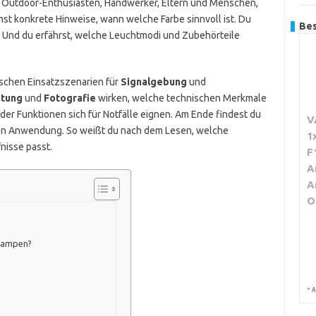
r, Outdoor-Enthusiasten, Handwerker, Eltern und Menschen,
mst konkrete Hinweise, wann welche Farbe sinnvoll ist. Du
Bes
. Und du erfährst, welche Leuchtmodi und Zubehörteile
pischen Einsatzszenarien für
Signalgebung
und
htung
und
Fotografie
wirken, welche technischen Merkmale
er Funktionen sich für Notfälle eignen. Am Ende findest du
V
eren Anwendung. So weißt du nach dem Lesen, welche
1
nisse passt.
F
A
A
O
nlampen?
*
A