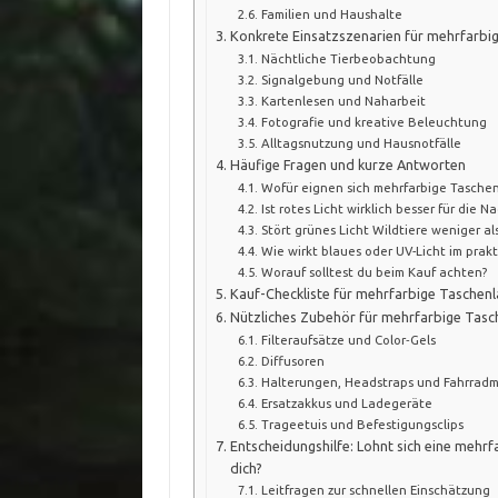
Familien und Haushalte
Konkrete Einsatzszenarien für mehrfarb
Nächtliche Tierbeobachtung
Signalgebung und Notfälle
Kartenlesen und Naharbeit
Fotografie und kreative Beleuchtung
Alltagsnutzung und Hausnotfälle
Häufige Fragen und kurze Antworten
Wofür eignen sich mehrfarbige Tasche
Ist rotes Licht wirklich besser für die N
Stört grünes Licht Wildtiere weniger al
Wie wirkt blaues oder UV-Licht im prakt
Worauf solltest du beim Kauf achten?
Kauf-Checkliste für mehrfarbige Tasche
Nützliches Zubehör für mehrfarbige Tas
Filteraufsätze und Color‑Gels
Diffusoren
Halterungen, Headstraps und Fahrrad
Ersatzakkus und Ladegeräte
Trageetuis und Befestigungsclips
Entscheidungshilfe: Lohnt sich eine mehr
dich?
Leitfragen zur schnellen Einschätzung