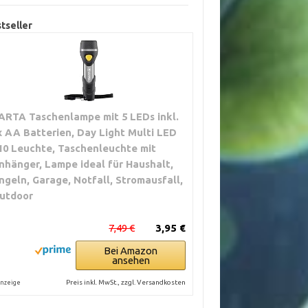
tseller
ARTA Taschenlampe mit 5 LEDs inkl.
x AA Batterien, Day Light Multi LED
10 Leuchte, Taschenleuchte mit
nhänger, Lampe ideal für Haushalt,
ngeln, Garage, Notfall, Stromausfall,
utdoor
7,49 €
3,95 €
Bei Amazon
ansehen
Preis inkl. MwSt., zzgl. Versandkosten
nzeige