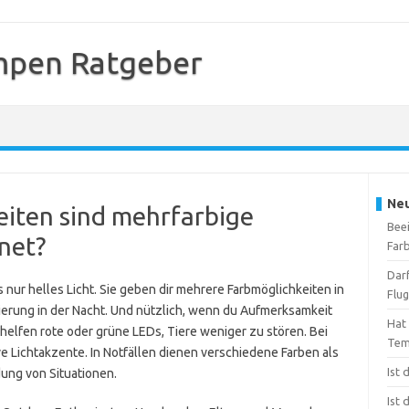
mpen Ratgeber
Neu
iten sind mehrfarbige
Beei
net?
Far
Dar
nur helles Licht. Sie geben dir mehrere Farbmöglichkeiten in
Flu
ntierung in der Nacht. Und nützlich, wenn du Aufmerksamkeit
Hat
 helfen rote oder grüne LEDs, Tiere weniger zu stören. Bei
Tem
ve Lichtakzente. In Notfällen dienen verschiedene Farben als
Ist
dung von Situationen.
Ist 