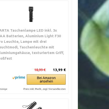
ARTA Taschenlampe LED inkl. 3x
AA Batterien, Aluminium Light F30
ro Leuchte, Lampe mit drei
euchtmodi, Taschenleuchte mit
luminiumgehäuse, texturiertem Griff,
toßfest
18,99 €
13,99 €
Bei Amazon
ansehen
Preis inkl. MwSt., zzgl. Versandkosten
nzeige