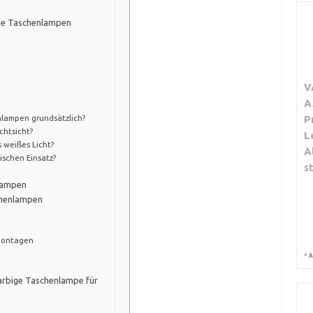
ige Taschenlampen
V
A
nlampen grundsätzlich?
P
achtsicht?
L
s weißes Licht?
A
ischen Einsatz?
s
nlampen
chenlampen
montagen
*
A
farbige Taschenlampe für