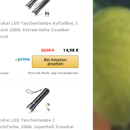
lukar LED Taschenlampe Aufladbar, 2
tück 2000L Extrem Helle Zoombar
orch
20,99 €
14,98 €
Bei Amazon
ansehen
Preis inkl. MwSt., zzgl. Versandkosten
nzeige
lukar LED Taschenlampe 2
ichtfarbe, 2000L Superhell Zoombar