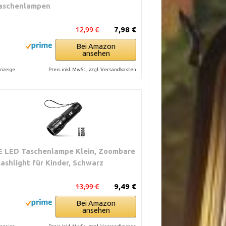
aschenlampen
12,99 €
7,98 €
Bei Amazon
ansehen
Preis inkl. MwSt., zzgl. Versandkosten
nzeige
E LED Taschenlampe Klein, Zoombare
lashlight für Kinder, Schwarz
13,99 €
9,49 €
Bei Amazon
ansehen