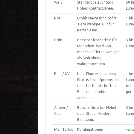
Weiß
Standardbeleuchtung.
50 b
Hohes Kontrastsehen.
Lum
Rot
Erhält Nachtsicht. Stört
1 bis
Tiere weniger. Gut für
Lum
Kartenlesen.
Grün
Bessere Sichtbarkeit für
5 bis
Menschen. Wird von
Lum
manchen Tieren weniger
als Bedrohung
wahrgenommen.
Blau / UV
Hebt Fluoreszenz hervor.
1 bis
Praktisch bei Spurensuche
Lume
oder für Handschriften.
oft
Blau kann Insekten
geri
anziehen.
Amber /
Bessere Sicht bei Nebel
5 bis
Gelb
oder Staub. Mindert
Lum
Blendung.
Mehrfarbig
Kombinationen
vari