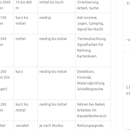
is 2000
10 bis 400
mittel bis hoch
Orientierung,
T
en
m
Arbeit, Suche
 100
kurz bis
niedrig
Astronomie,
en
mittel
Jagen, Camping,
Signal bei Nacht
 300
mittel
niedrig bis mittel
Tierbeobachtung,
*
A
en
Signalfarben für
Rettung,
Kartenlesen
 200
kurz
niedrig bis mittel
Detektion,
n (UV
Forensik,
Materialprüfung,
L
nger)
Schädlingssuche
F
 200
kurz bis
niedrig bis mittel
Fahren bei Nebel,
en
mittel
Arbeiten im
Baustellenbereich
abel
variabel
je nach Modus
Rettungssignale,