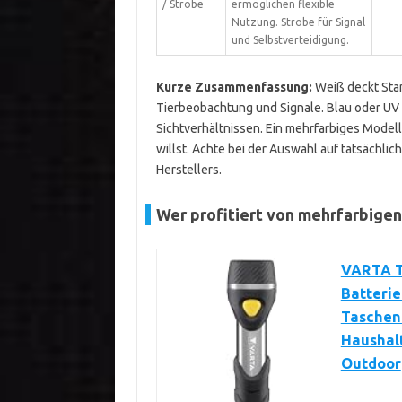
/ Strobe
ermöglichen flexible
Nutzung. Strobe für Signal
und Selbstverteidigung.
Kurze Zusammenfassung:
Weiß deckt Stan
Tierbeobachtung und Signale. Blau oder UV 
Sichtverhältnissen. Ein mehrfarbiges Model
willst. Achte bei der Auswahl auf tatsächl
Herstellers.
Wer profitiert von mehrfarbige
VARTA T
Batterie
Taschenl
Haushalt
Outdoor