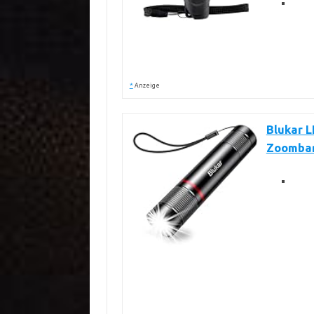
*
Anzeige
Blukar 
Zoombar