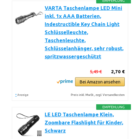
EMPFEHLUNG
VARTA Taschenlampe LED Mini
inkl. 1x AAA Batterien,
Indestructible Key Chain Light
Schlüsselleuchte,
Taschenleuchte,
Schlüsselanhänger, sehr robust,
spritzwassergeschützt
5,49 €
2,70 €
Bei Amazon ansehen
*
Preis inkl. MwSt., zzgl. Versandkosten
Anzeige
EMPFEHLUNG
LE LED Taschenlampe Klein,
Zoombare Flashlight für Kinder,
Schwarz