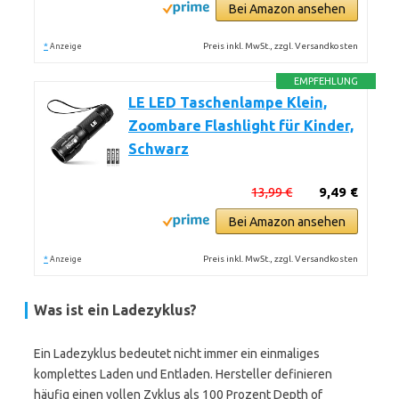
Bei Amazon ansehen
*
Preis inkl. MwSt., zzgl. Versandkosten
Anzeige
EMPFEHLUNG
LE LED Taschenlampe Klein,
Zoombare Flashlight für Kinder,
Schwarz
13,99 €
9,49 €
Bei Amazon ansehen
*
Preis inkl. MwSt., zzgl. Versandkosten
Anzeige
Was ist ein
Ladezyklus
?
Ein Ladezyklus bedeutet nicht immer ein einmaliges
komplettes Laden und Entladen. Hersteller definieren
häufig einen vollen Zyklus als 100 Prozent Depth of