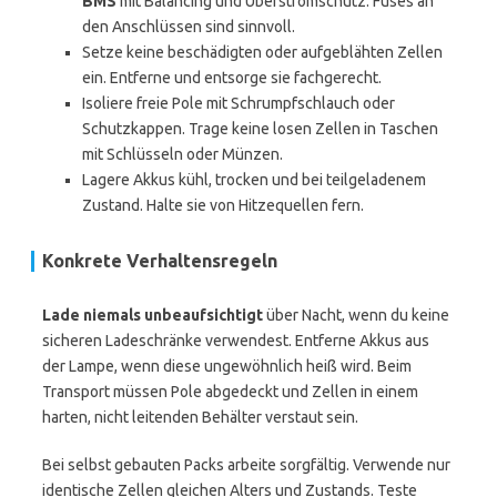
BMS
mit Balancing und Überstromschutz. Fuses an
den Anschlüssen sind sinnvoll.
Setze keine beschädigten oder aufgeblähten Zellen
ein. Entferne und entsorge sie fachgerecht.
Isoliere freie Pole mit Schrumpfschlauch oder
Schutzkappen. Trage keine losen Zellen in Taschen
mit Schlüsseln oder Münzen.
Lagere Akkus kühl, trocken und bei teilgeladenem
Zustand. Halte sie von Hitzequellen fern.
Konkrete Verhaltensregeln
Lade niemals unbeaufsichtigt
über Nacht, wenn du keine
sicheren Ladeschränke verwendest. Entferne Akkus aus
der Lampe, wenn diese ungewöhnlich heiß wird. Beim
Transport müssen Pole abgedeckt und Zellen in einem
harten, nicht leitenden Behälter verstaut sein.
Bei selbst gebauten Packs arbeite sorgfältig. Verwende nur
identische Zellen gleichen Alters und Zustands. Teste