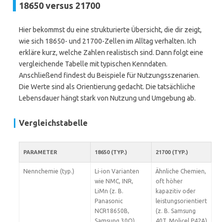
18650 versus 21700
Hier bekommst du eine strukturierte Übersicht, die dir zeigt,
wie sich 18650- und 21700-Zellen im Alltag verhalten. Ich
erkläre kurz, welche Zahlen realistisch sind. Dann folgt eine
vergleichende Tabelle mit typischen Kenndaten.
Anschließend findest du Beispiele für Nutzungsszenarien.
Die Werte sind als Orientierung gedacht. Die tatsächliche
Lebensdauer hängt stark von Nutzung und Umgebung ab.
Vergleichstabelle
PARAMETER
18650 (TYP.)
21700 (TYP.)
Nennchemie (typ.)
Li‑ion Varianten
Ähnliche Chemien,
wie NMC, INR,
oft höher
LiMn (z. B.
kapazitiv oder
Panasonic
leistungsorientiert
NCR18650B,
(z. B. Samsung
Samsung 30Q)
40T, Molicel P42A)