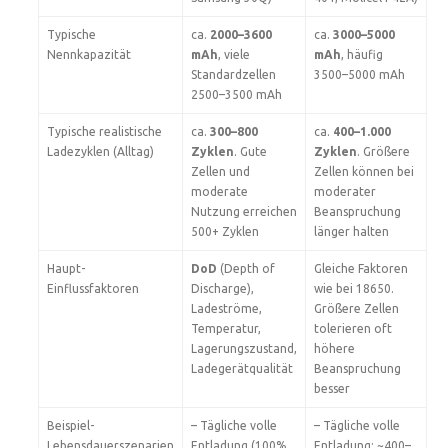
Typische
ca.
2000–3600
ca.
3000–5000
Nennkapazität
mAh
, viele
mAh
, häufig
Standardzellen
3500–5000 mAh
2500–3500 mAh
Typische realistische
ca.
300–800
ca.
400–1.000
Ladezyklen (Alltag)
Zyklen
. Gute
Zyklen
. Größere
Zellen und
Zellen können bei
moderate
moderater
Nutzung erreichen
Beanspruchung
500+ Zyklen
länger halten
Haupt-
DoD
(Depth of
Gleiche Faktoren
Einflussfaktoren
Discharge),
wie bei 18650.
Ladeströme,
Größere Zellen
Temperatur,
tolerieren oft
Lagerungszustand,
höhere
Ladegerätqualität
Beanspruchung
besser
Beispiel-
– Tägliche volle
– Tägliche volle
Lebensdauerszenarien
Entladung (100%
Entladung: ~400–