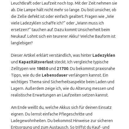
Leuchtkraft oder Laufzeit noch top. Mit der Zeit nehmen sie
ab. Die Lampe hält nicht mehr so lange. Du bist unsicher, ob
die Zelle defekt ist oder einfach gealtert. Fragen wie „Wie
viele Ladezyklen schaffe ich?“ oder „Wann muss ich
ersetzen?“ tauchen auf. Dazu kommt Unsicherheit beim
Neukauf. Lohnt sich ein teurerer Akku? Welche Bauform ist
langlebiger?
Dieser Artikel erklärt verständlich, was hinter
Ladezyklen
und
Kapazitätsverlust
steckt. Ich vergleiche typische
Zelltypen wie
18650
und
21700
. Du bekommst praxisnahe
Tipps, wie du die
Lebensdauer
verlängern kannst. Ein
wichtiges Thema sind Sicherheitsaspekte beim Laden und
Lagern. Außerdem zeige ich, wie du Alterung messen und
realistische Erwartungen an Laufzeiten setzen kannst.
Am Ende weißt du, welche Akkus sich für deinen Einsatz
eignen. Du lernst einfache Pflegeschritte und
Ladegewohnheiten. Du bekommst Hinweise zur sicheren
Entsorgung und zum Austausch. So triffst du Kauf- und