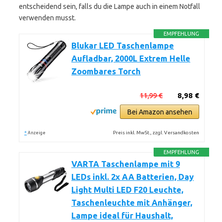
entscheidend sein, falls du die Lampe auch in einem Notfall
verwenden musst.
EMPFEHLUNG
Blukar LED Taschenlampe
Aufladbar, 2000L Extrem Helle
Zoombares Torch
11,99 €
8,98 €
Bei Amazon ansehen
*
Preis inkl. MwSt., zzgl. Versandkosten
Anzeige
EMPFEHLUNG
VARTA Taschenlampe mit 9
LEDs inkl. 2x AA Batterien, Day
Light Multi LED F20 Leuchte,
Taschenleuchte mit Anhänger,
Lampe ideal für Haushalt,