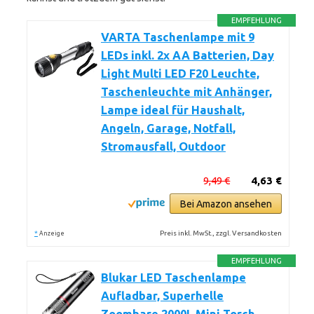
EMPFEHLUNG
VARTA Taschenlampe mit 9
LEDs inkl. 2x AA Batterien, Day
Light Multi LED F20 Leuchte,
Taschenleuchte mit Anhänger,
Lampe ideal für Haushalt,
Angeln, Garage, Notfall,
Stromausfall, Outdoor
9,49 €
4,63 €
Bei Amazon ansehen
*
Preis inkl. MwSt., zzgl. Versandkosten
Anzeige
EMPFEHLUNG
Blukar LED Taschenlampe
Aufladbar, Superhelle