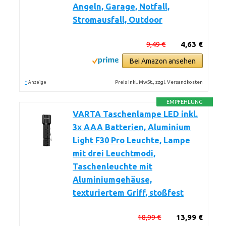
Angeln, Garage, Notfall,
Stromausfall, Outdoor
9,49 €
4,63 €
Bei Amazon ansehen
*
Preis inkl. MwSt., zzgl. Versandkosten
Anzeige
EMPFEHLUNG
VARTA Taschenlampe LED inkl.
3x AAA Batterien, Aluminium
Light F30 Pro Leuchte, Lampe
mit drei Leuchtmodi,
Taschenleuchte mit
Aluminiumgehäuse,
texturiertem Griff, stoßfest
18,99 €
13,99 €