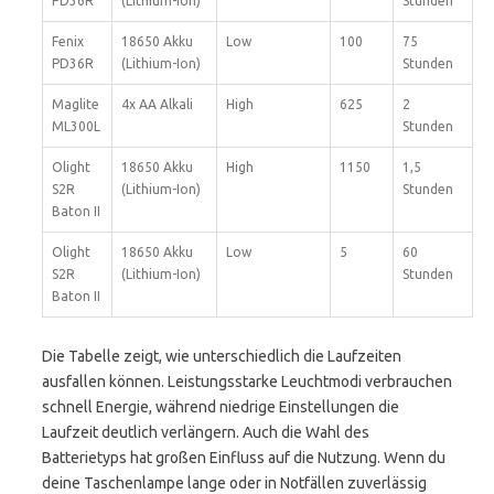
PD36R
(Lithium-Ion)
Stunden
Fenix
18650 Akku
Low
100
75
PD36R
(Lithium-Ion)
Stunden
Maglite
4x AA Alkali
High
625
2
ML300L
Stunden
Olight
18650 Akku
High
1150
1,5
S2R
(Lithium-Ion)
Stunden
Baton II
Olight
18650 Akku
Low
5
60
S2R
(Lithium-Ion)
Stunden
Baton II
Die Tabelle zeigt, wie unterschiedlich die Laufzeiten
ausfallen können. Leistungsstarke Leuchtmodi verbrauchen
schnell Energie, während niedrige Einstellungen die
Laufzeit deutlich verlängern. Auch die Wahl des
Batterietyps hat großen Einfluss auf die Nutzung. Wenn du
deine Taschenlampe lange oder in Notfällen zuverlässig