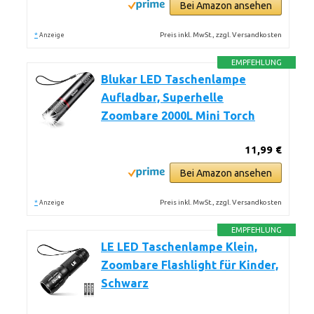
Bei Amazon ansehen
*
Preis inkl. MwSt., zzgl. Versandkosten
Anzeige
EMPFEHLUNG
Blukar LED Taschenlampe
Aufladbar, Superhelle
Zoombare 2000L Mini Torch
11,99 €
Bei Amazon ansehen
*
Preis inkl. MwSt., zzgl. Versandkosten
Anzeige
EMPFEHLUNG
LE LED Taschenlampe Klein,
Zoombare Flashlight für Kinder,
Schwarz