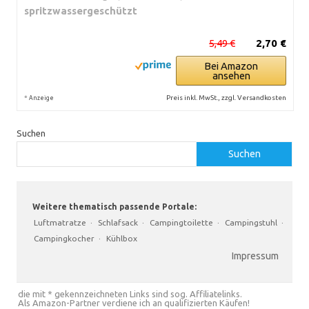
spritzwassergeschützt
5,49 €
2,70 €
Bei Amazon
ansehen
*
Preis inkl. MwSt., zzgl. Versandkosten
Anzeige
Suchen
Suchen
Weitere thematisch passende Portale:
Luftmatratze
·
Schlafsack
·
Campingtoilette
·
Campingstuhl
·
Campingkocher
·
Kühlbox
Impressum
die mit * gekennzeichneten Links sind sog. Affiliatelinks.
Als Amazon-Partner verdiene ich an qualifizierten Käufen!