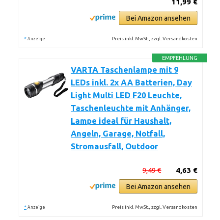
11,99 €
Bei Amazon ansehen
*
Preis inkl. MwSt., zzgl. Versandkosten
Anzeige
EMPFEHLUNG
VARTA Taschenlampe mit 9
LEDs inkl. 2x AA Batterien, Day
Light Multi LED F20 Leuchte,
Taschenleuchte mit Anhänger,
Lampe ideal für Haushalt,
Angeln, Garage, Notfall,
Stromausfall, Outdoor
9,49 €
4,63 €
Bei Amazon ansehen
*
Preis inkl. MwSt., zzgl. Versandkosten
Anzeige