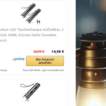
lukar LED Taschenlampe Aufladbar, 2
tück 2000L Extrem Helle Zoombar
orch
20,99 €
14,98 €
Bei Amazon
ansehen
Preis inkl. MwSt., zzgl. Versandkosten
nzeige