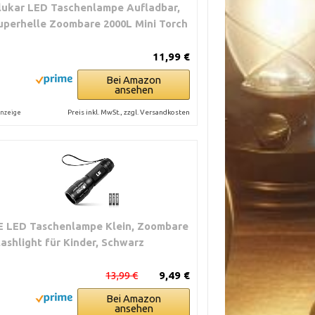
lukar LED Taschenlampe Aufladbar,
uperhelle Zoombare 2000L Mini Torch
11,99 €
Bei Amazon
ansehen
Preis inkl. MwSt., zzgl. Versandkosten
nzeige
E LED Taschenlampe Klein, Zoombare
lashlight für Kinder, Schwarz
13,99 €
9,49 €
Bei Amazon
ansehen