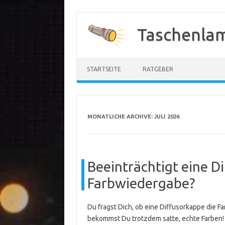
Zum
Inhalt
Taschenla
springen
STARTSEITE
RATGEBER
MONATLICHE ARCHIVE:
JULI 2026
Beeinträchtigt eine D
Farbwiedergabe?
Du fragst Dich, ob eine Diffusorkappe die F
bekommst Du trotzdem satte, echte Farben!