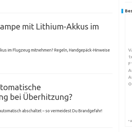
Bes
lampe mit Lithium-Akkus im
V
Akkus im Flugzeug mitnehmen? Regeln, Handgepäck-Hinweise
1
F
A
A
O
utomatische
g bei Überhitzung?
 automatisch abschaltet – so vermeidest Du Brandgefahr!
*
A