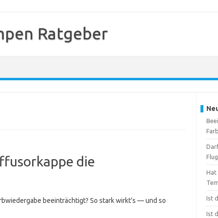
mpen Ratgeber
Neu
Beei
Far
Dar
Flu
iffusorkappe die
Hat
Tem
Ist
arbwiedergabe beeinträchtigt? So stark wirkt’s — und so
Ist 