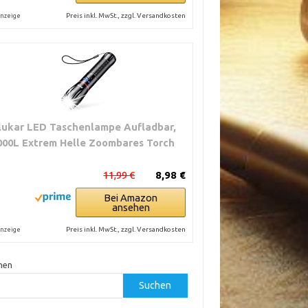
Preis inkl. MwSt., zzgl. Versandkosten
nzeige
lukar LED Taschenlampe Aufladbar,
000L Extrem Helle Zoombares Torch
11,99 €
8,98 €
Bei Amazon
ansehen
Preis inkl. MwSt., zzgl. Versandkosten
nzeige
hen
Suchen