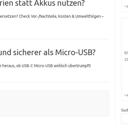
ien statt Akkus nutzen?
*
A
 ersetzen? Check Vor-/Nachteile, Kosten & Umweltfolgen –
und sicherer als Micro-USB?
B
2
de heraus, ob USB‑C Micro‑USB wirklich übertrumpft!
*
A
Suc